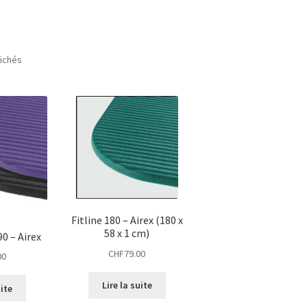
Trié
fichés
du
plus
récent
au
plus
ancien
Fitline 180 – Airex (180 x
58 x 1 cm)
0 – Airex
CHF
79.00
00
Lire la suite
uite