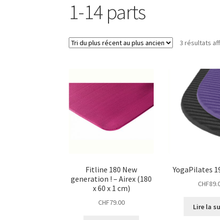
1-14 parts
3 résultats af
Fitline 180 New
YogaPilates 19
generation ! – Airex (180
CHF
89.
x 60 x 1 cm)
CHF
79.00
Lire la s