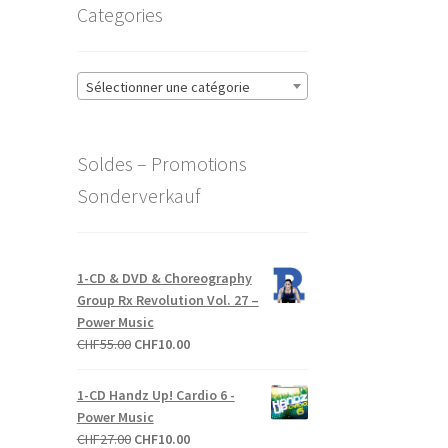
Categories
Sélectionner une catégorie
Soldes – Promotions
Sonderverkauf
1-CD & DVD & Choreography
Group Rx Revolution Vol. 27 –
Power Music
Le
Le
CHF
55.00
CHF
10.00
prix
prix
initial
actuel
1-CD Handz Up! Cardio 6 -
était :
est :
Power Music
CHF55.00.
CHF10.00.
Le
Le
CHF
27.00
CHF
10.00