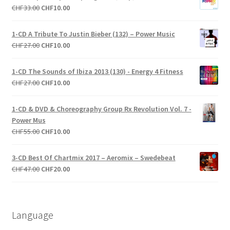
Le
Le
CHF
33.00
CHF
10.00
prix
prix
initial
actuel
1-CD A Tribute To Justin Bieber (132) – Power Music
était :
est :
Le
Le
CHF
27.00
CHF
10.00
CHF33.00.
CHF10.00.
prix
prix
initial
actuel
1-CD The Sounds of Ibiza 2013 (130) - Energy 4 Fitness
était :
est :
Le
Le
CHF
27.00
CHF
10.00
CHF27.00.
CHF10.00.
prix
prix
initial
actuel
1-CD & DVD & Choreography Group Rx Revolution Vol. 7 -
était :
est :
Power Mus
CHF27.00.
CHF10.00.
Le
Le
CHF
55.00
CHF
10.00
prix
prix
initial
actuel
3-CD Best Of Chartmix 2017 – Aeromix – Swedebeat
était :
est :
Le
Le
CHF
47.00
CHF
20.00
CHF55.00.
CHF10.00.
prix
prix
initial
actuel
était :
est :
Language
CHF47.00.
CHF20.00.