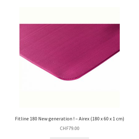
plus
récent
au
plus
ancien
Fitline 180 New generation ! – Airex (180 x 60 x 1 cm)
CHF
79.00