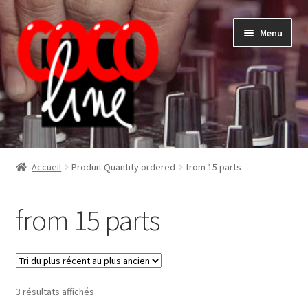
Aller
Aller
Menu
à
au
la
contenu
navigation
Shop
Accueil
Produit Quantity ordered
from 15 parts
from 15 parts
Trié
3 résultats affichés
du