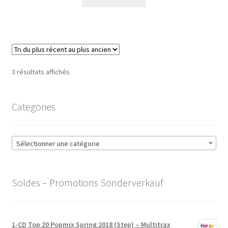
Trié
3 résultats affichés
du
plus
Categories
récent
au
plus
ancien
Sélectionner une catégorie
Soldes – Promotions Sonderverkauf
1-CD Top 20 Popmix Spring 2018 (Step) – Multitrax