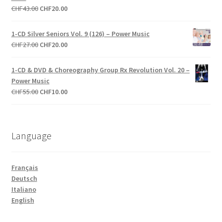
CHF27.00.
CHF10.00.
Le
Le
CHF
43.00
CHF
20.00
prix
prix
initial
actuel
1-CD Silver Seniors Vol. 9 (126) – Power Music
était :
est :
Le
Le
CHF
27.00
CHF
20.00
CHF43.00.
CHF20.00.
prix
prix
initial
actuel
1-CD & DVD & Choreography Group Rx Revolution Vol. 20 –
était :
est :
Power Music
CHF27.00.
CHF20.00.
Le
Le
CHF
55.00
CHF
10.00
prix
prix
initial
actuel
était :
est :
Language
CHF55.00.
CHF10.00.
Français
Deutsch
Italiano
English