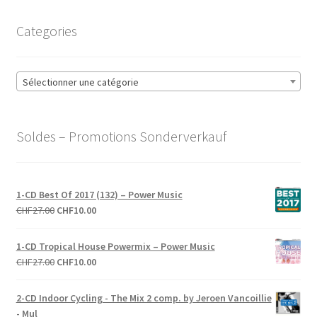
Categories
Sélectionner une catégorie
Soldes – Promotions Sonderverkauf
1-CD Best Of 2017 (132) – Power Music
Le
Le
CHF
27.00
CHF
10.00
prix
prix
initial
actuel
1-CD Tropical House Powermix – Power Music
était :
est :
Le
Le
CHF
27.00
CHF
10.00
CHF27.00.
CHF10.00.
prix
prix
initial
actuel
2-CD Indoor Cycling - The Mix 2 comp. by Jeroen Vancoillie
était :
est :
- Mul