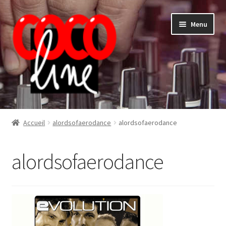
Aller
Aller
Menu
à
au
la
contenu
navigation
Shop
Accueil
alordsofaerodance
alordsofaerodance
alordsofaerodance