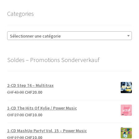
Categories
Sélectionner une catégorie
Soldes – Promotions Sonderverkauf
2-CD Step 74 – Multitrax
Le
Le
CHF
43.00
CHF
20.00
prix
prix
initial
actuel
1-CD The Hits Of Kylie / Power Music
était :
est :
Le
Le
CHF
27.00
CHF
10.00
CHF43.00.
CHF20.00.
prix
prix
initial
actuel
1-CD MashUp Party! Vol. 15 – Power Music
était :
est :
Le
Le
CHF
27.00
CHF
10.00