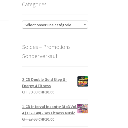
Categories
Sélectionner une catégorie
Soldes – Promotions
Sonderverkauf
2-CD Double Gold Step 8 -
Energy 4 Fitness
Le
Le
CHF
39.00
CHF
10.00
prix
prix
initial
actuel
1-CD Interval Insanity 3to3 Vol.
était :
est :
4 (132-148) - Yes Fitness Music
CHF39.00.
CHF10.00.
Le
Le
CHF
27.00
CHF
10.00
prix
prix