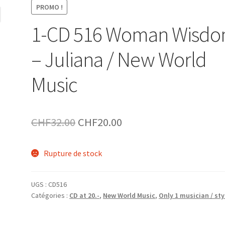
PROMO !
1-CD 516 Woman Wisd
– Juliana / New World
Music
Le
Le
CHF
32.00
CHF
20.00
prix
prix
Rupture de stock
initial
actuel
était :
est :
UGS :
CD516
CHF32.00.
CHF20.00.
Catégories :
CD at 20.-
,
New World Music
,
Only 1 musician / sty