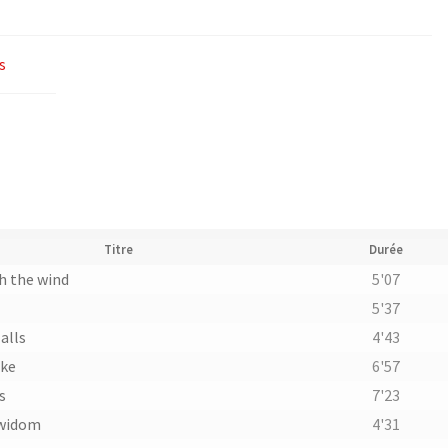
s
Titre
Durée
h the wind
5'07
5'37
alls
4'43
ake
6'57
s
7'23
widom
4'31