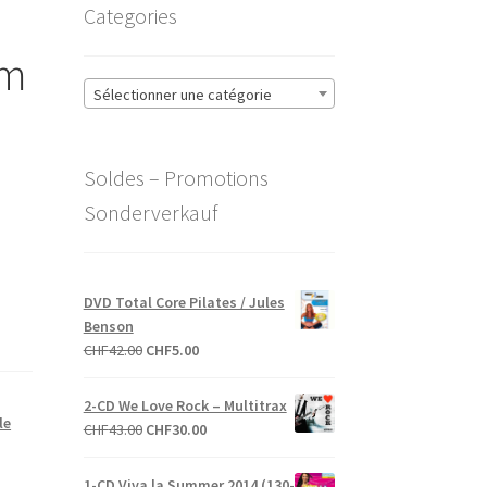
Categories
om
Sélectionner une catégorie
Soldes – Promotions
Sonderverkauf
DVD Total Core Pilates / Jules
Benson
Le
Le
CHF
42.00
CHF
5.00
prix
prix
initial
actuel
2-CD We Love Rock – Multitrax
était :
est :
le
Le
Le
CHF
43.00
CHF
30.00
CHF42.00.
CHF5.00.
prix
prix
initial
actuel
1-CD Viva la Summer 2014 (130-