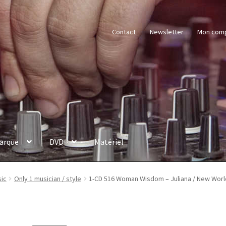
Contact
Newsletter
Mon com
arque
DVD
Matériel
ic
Only 1 musician / style
1-CD 516 Woman Wisdom – Juliana / New Worl