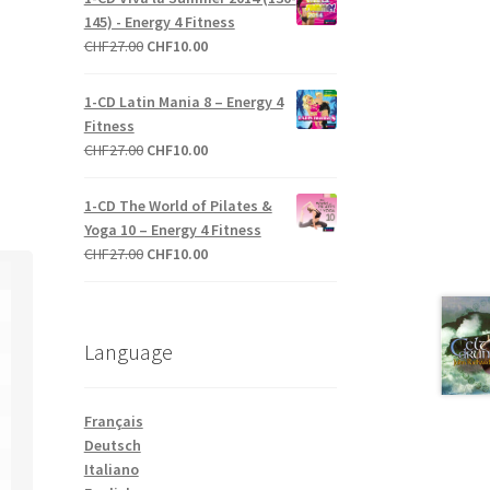
était :
est :
145) - Energy 4 Fitness
CHF43.00.
CHF30.00.
Le
Le
CHF
27.00
CHF
10.00
prix
prix
initial
actuel
1-CD Latin Mania 8 – Energy 4
était :
est :
Fitness
CHF27.00.
CHF10.00.
Le
Le
CHF
27.00
CHF
10.00
prix
prix
initial
actuel
1-CD The World of Pilates &
était :
est :
Yoga 10 – Energy 4 Fitness
CHF27.00.
CHF10.00.
Le
Le
CHF
27.00
CHF
10.00
prix
prix
initial
actuel
était :
est :
Language
CHF27.00.
CHF10.00.
Français
Deutsch
Italiano