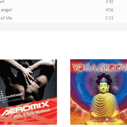
art
3'42
 angel
4'56
of life
5'33