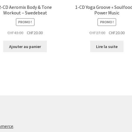
2-CD Aeromix Body & Tone
1-CD Yoga Groove « Soulfood
Workout – Swedebeat
Power Music
PROMO !
PROMO !
Le
Le
Le
Le
CHF
43.00
CHF
20.00
CHF
27.00
CHF
20.00
prix
prix
prix
prix
initial
actuel
initial
actu
Ajouter au panier
Lire la suite
était :
est :
était :
est :
CHF43.00.
CHF20.00.
CHF27.00.
CHF2
mmerce
.