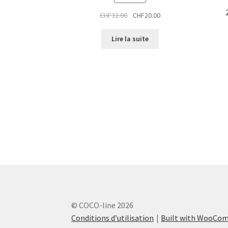
Le
Le
CHF
32.00
CHF
20.00
prix
prix
initial
actuel
Lire la suite
était :
est :
CHF32.00.
CHF20.00.
© COCO-line 2026
Conditions d’utilisation
Built with WooCo