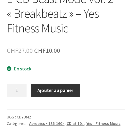
« Breakbeatz » – Yes
Fitness Music
Le
Le
CHF
27.00
CHF
10.00
prix
prix
En stock
initial
actuel
était :
est :
quantité
Ajouter au panier
CHF27.00.
CHF10.00.
de
1-
CD
Beast
UGS :
CDYBM2
Catégories :
Aerobics <136-160>
,
CD at 10.-
,
Yes - Fitness Music
Mode
Vol.