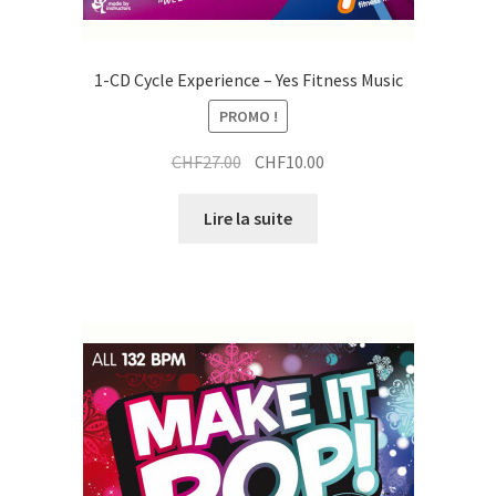
1-CD Cycle Experience – Yes Fitness Music
PROMO !
Le
Le
CHF
27.00
CHF
10.00
prix
prix
initial
actuel
Lire la suite
était :
est :
CHF27.00.
CHF10.00.