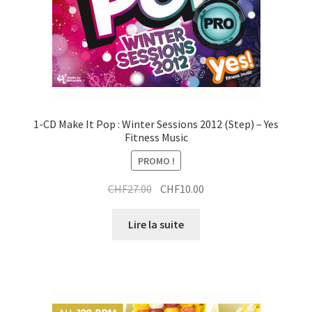
1-CD Make It Pop : Winter Sessions 2012 (Step) – Yes
Fitness Music
PROMO !
Le
Le
CHF
27.00
CHF
10.00
prix
prix
initial
actuel
Lire la suite
était :
est :
CHF27.00.
CHF10.00.