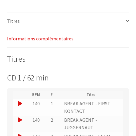
2
"Breakbeatz"
Titres
–
Yes
Fitness
Informations complémentaires
Music
Titres
CD 1 / 62 min
(
BPM
#
Titre
(
N
J
140
1
BREAK AGENT - FIRST
L
u
i
o
KONTACT
m
e
u
é
J
140
2
BREAK AGENT -
n
r
e
o
JUGGERNAUT
v
o
r
e
u