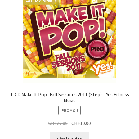
1-CD Make It Pop : Fall Sessions 2011 (Step) – Yes Fitness
Music
PROMO !
Le
Le
CHF
27.00
CHF
10.00
prix
prix
initial
actuel
Lire la suite