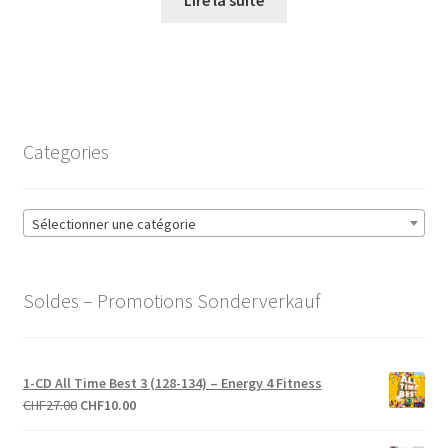
était :
est :
CHF27.00.
CHF10.00.
Categories
Sélectionner une catégorie
Soldes – Promotions Sonderverkauf
1-CD All Time Best 3 (128-134) – Energy 4 Fitness
Le
Le
CHF
27.00
CHF
10.00
prix
prix
initial
actuel