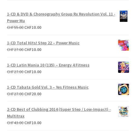
1-CD & DVD & Choreography Group Rx Revolution Vol. 11 -
Power Mu
Le
Le
CHF
55.00
CHF
10.00
prix
prix
initial
actuel
1-CD Total Hits! Step 22 – Power Music
était :
est :
Le
Le
CHF
27.00
CHF
10.00
CHF55.00.
CHF10.00.
prix
prix
initial
actuel
1-CD Latin Mania 10 (135) – Energy 4 Fitness
était :
est :
Le
Le
CHF
27.00
CHF
10.00
CHF27.00.
CHF10.00.
prix
prix
initial
actuel
1-CD Tabata Gold Vol. 3 – Yes Fitness Music
était :
est :
Le
Le
CHF
27.00
CHF
20.00
CHF27.00.
CHF10.00.
prix
prix
initial
actuel
2-CD Best of Clubbing 2014 (Super Step / Low-Impact) -
était :
est :
Multitrax
CHF27.00.
CHF20.00.
Le
Le
CHF
43.00
CHF
10.00
prix
prix
initial
actuel