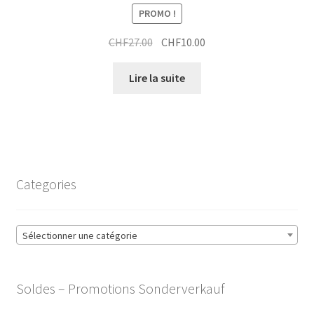
PROMO !
Le
Le
CHF
27.00
CHF
10.00
prix
prix
initial
actuel
Lire la suite
était :
est :
CHF27.00.
CHF10.00.
Categories
Sélectionner une catégorie
Soldes – Promotions Sonderverkauf