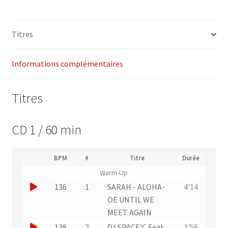
Vol.
3
Titres
–
Energy
4
Informations complémentaires
Fitness
Titres
CD 1 / 60 min
(
BPM
#
Titre
Durée
(
N
Warm-Up
L
u
i
J
136
1
SARAH - ALOHA-
4'14
m
e
o
é
OE UNTIL WE
n
r
u
MEET AGAIN
v
o
e
e
J
138
2
DJ SPACE'C Feat.
3'56