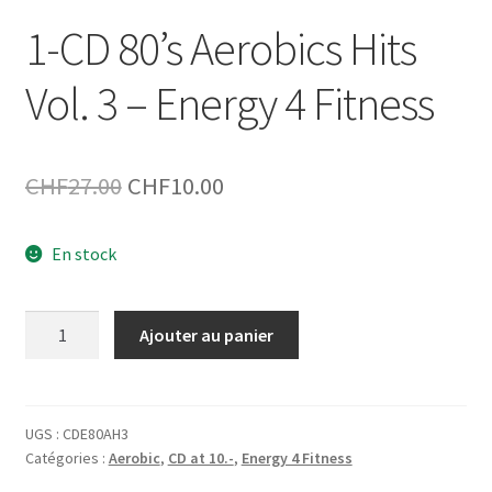
1-CD 80’s Aerobics Hits
Vol. 3 – Energy 4 Fitness
Le
Le
CHF
27.00
CHF
10.00
prix
prix
En stock
initial
actuel
était :
est :
quantité
Ajouter au panier
CHF27.00.
CHF10.00.
de
1-
CD
80’s
UGS :
CDE80AH3
Catégories :
Aerobic
,
CD at 10.-
,
Energy 4 Fitness
Aerobics
Hits