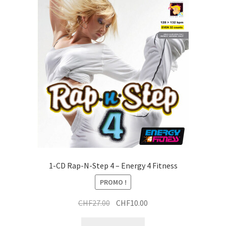
1-CD Rap-N-Step 4 – Energy 4 Fitness
PROMO !
Le
Le
CHF
27.00
CHF
10.00
prix
prix