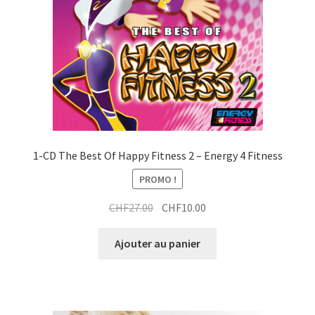
t
1-CD The Best Of Happy Fitness 2 – Energy 4 Fitness
PROMO !
Le
Le
CHF
27.00
CHF
10.00
prix
prix
initial
actuel
Ajouter au panier
était :
est :
CHF27.00.
CHF10.00.