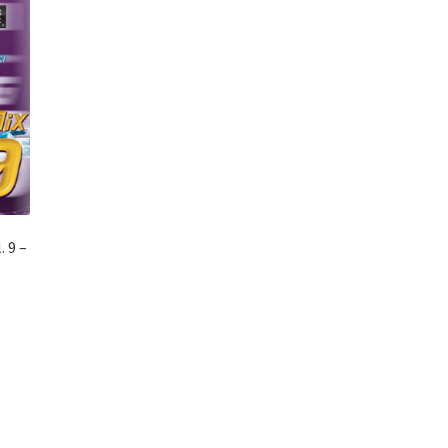
 9 –
el
0.00.