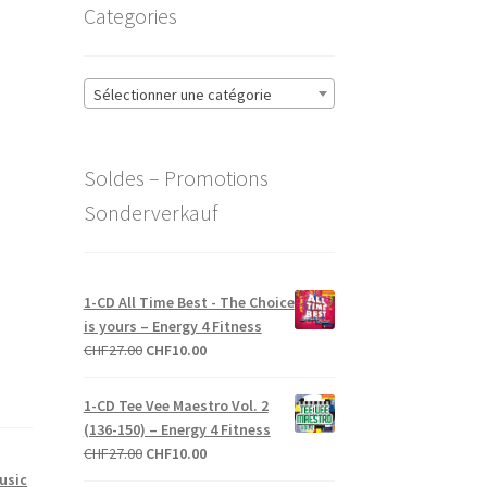
Categories
Sélectionner une catégorie
Soldes – Promotions
Sonderverkauf
1-CD All Time Best - The Choice
is yours – Energy 4 Fitness
Le
Le
CHF
27.00
CHF
10.00
prix
prix
initial
actuel
1-CD Tee Vee Maestro Vol. 2
était :
est :
(136-150) – Energy 4 Fitness
CHF27.00.
CHF10.00.
Le
Le
CHF
27.00
CHF
10.00
prix
prix
usic