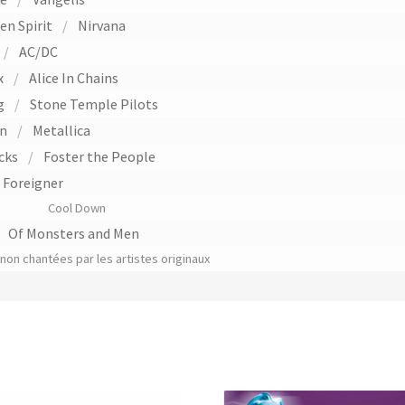
en Spirit
/
Nirvana
/
AC/DC
x
/
Alice In Chains
ng
/
Stone Temple Pilots
an
/
Metallica
cks
/
Foster the People
Foreigner
Cool Down
/
Of Monsters and Men
on chantées par les artistes originaux