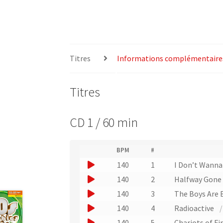
Titres
Informations complémentaire
Titres
CD 1 / 60 min
(
BPM
#
(
N
J
140
1
I Don’t Wanna
L
u
i
o
J
140
2
Halfway Gon
m
e
u
é
o
J
140
3
The Boys Are 
n
r
e
u
v
o
J
140
4
Radioactive
o
r
e
e
u
o
d
J
140
5
Chariots of Fi