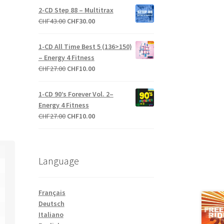
initial
actuel
2-CD Step 88 – Multitrax
était :
est :
Le
Le
CHF
43.00
CHF
30.00
CHF27.00.
CHF10.00.
prix
prix
initial
actuel
1-CD All Time Best 5 (136>150)
était :
est :
– Energy 4 Fitness
CHF43.00.
CHF30.00.
Le
Le
CHF
27.00
CHF
10.00
prix
prix
initial
actuel
1-CD 90’s Forever Vol. 2–
était :
est :
Energy 4 Fitness
CHF27.00.
CHF10.00.
Le
Le
CHF
27.00
CHF
10.00
prix
prix
initial
actuel
était :
est :
Language
CHF27.00.
CHF10.00.
Français
Deutsch
Italiano