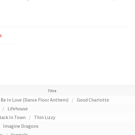
8
(140)
–
Power
s
Music
Titre
 Be In Love (Dance Floor Anthem)
/
Good Charlotte
e
/
Lifehouse
Back In Town
/
Thin Lizzy
/
Imagine Dragons
re
/
Vangelis