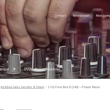
Contact
Newsletter
Mon com
arque
DVD
Matériel
Kickbox (also Aerobic & Step)
1-CD Free Box 8 (140) – Power Music