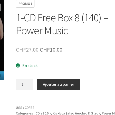
PROMO !
1-CD Free Box 8 (140) –
Power Music
Le
Le
CHF
27.00
CHF
10.00
prix
prix
En stock
initial
actuel
était :
est :
quantité
Ajouter au panier
CHF27.00.
CHF10.00.
de
1-
CD
Free
UGS :
CDFB8
Catégories :
CD at 10.-
,
Kickbox (also Aerobic & Step)
,
Power M
Box