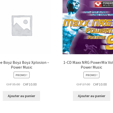
e Boyz Boyz Boyz Xplosion –
1-CD Maxx NRG PowerMix Vol.
Power Music
Power Music
PROMO !
PROMO !
Le
Le
Le
Le
CHF
35.00
CHF
10.00
CHF
27.00
CHF
10.00
prix
prix
prix
prix
initial
actuel
initial
actu
Ajouter au panier
Ajouter au panier
était :
est :
était :
est :
CHF35.00.
CHF10.00.
CHF27.00.
CHF1