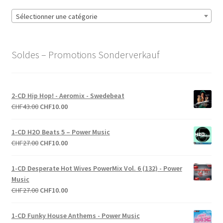
Sélectionner une catégorie
Soldes – Promotions Sonderverkauf
2-CD Hip Hop! - Aeromix - Swedebeat
Le
Le
CHF
43.00
CHF
10.00
prix
prix
initial
actuel
1-CD H2O Beats 5 – Power Music
était :
est :
Le
Le
CHF
27.00
CHF
10.00
CHF43.00.
CHF10.00.
prix
prix
initial
actuel
1-CD Desperate Hot Wives PowerMix Vol. 6 (132) - Power
était :
est :
Music
CHF27.00.
CHF10.00.
Le
Le
CHF
27.00
CHF
10.00
prix
prix
initial
actuel
1-CD Funky House Anthems - Power Music
était :
est :