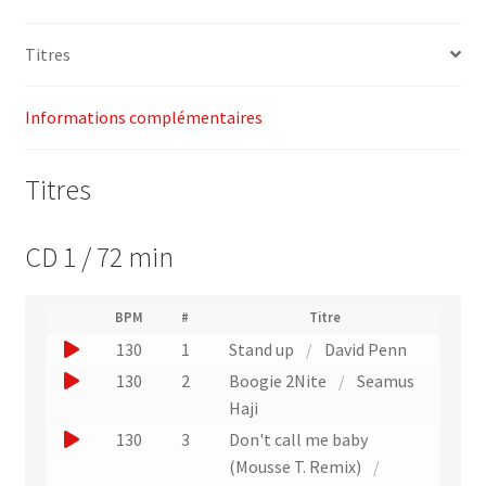
135)
–
Titres
Multitrax
Informations complémentaires
Titres
CD 1 / 72 min
(
BPM
#
Titre
(
N
J
130
1
Stand up
/
David Penn
L
u
i
o
J
130
2
Boogie 2Nite
/
Seamus
m
e
u
é
o
Haji
n
r
e
u
v
J
130
3
Don't call me baby
o
r
e
e
o
(Mousse T. Remix)
/
d
r
u