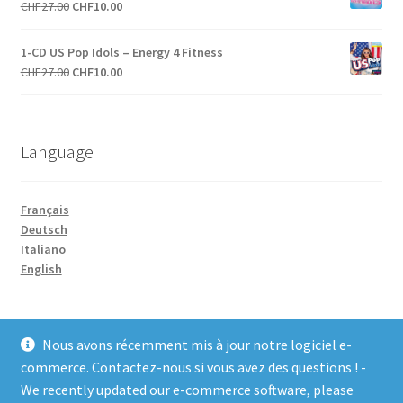
Le
Le
CHF
27.00
CHF
10.00
CHF27.00.
CHF10.00.
prix
prix
initial
actuel
1-CD US Pop Idols – Energy 4 Fitness
était :
est :
Le
Le
CHF
27.00
CHF
10.00
CHF27.00.
CHF10.00.
prix
prix
initial
actuel
était :
est :
Language
CHF27.00.
CHF10.00.
Français
Deutsch
Italiano
English
Nous avons récemment mis à jour notre logiciel e-
commerce. Contactez-nous si vous avez des questions ! -
We recently updated our e-commerce software, please
© COCO-line 2026