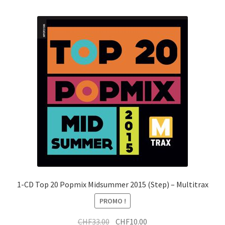
t
n
i
r
e
t
a
x
i
t
t
r
a
i
t
1-CD Top 20 Popmix Midsummer 2015 (Step) – Multitrax
PROMO !
Le
Le
CHF
33.00
CHF
10.00