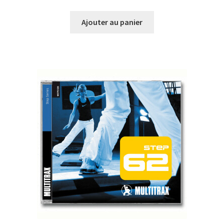
prix
prix
initial
actuel
Ajouter au panier
était :
est :
CHF33.00.
CHF10.00.