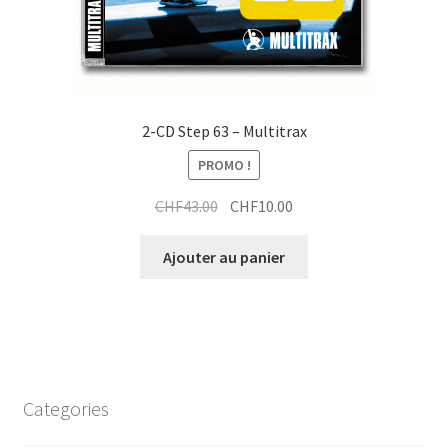
2-CD Step 63 – Multitrax
PROMO !
Le
Le
CHF
43.00
CHF
10.00
prix
prix
initial
actuel
Ajouter au panier
était :
est :
CHF43.00.
CHF10.00.
Categories