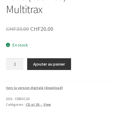
Multitrax
Le
Le
CHF
33.00
CHF
20.00
prix
prix
En stock
initial
actuel
était :
est :
quantité
Ajouter au panier
CHF33.00.
CHF20.00.
de
1-
CD
Best
Vers la version digitale (download)
of
UGS :
CDBOC20
Clubbing
Catégories :
CD at 20.-
,
Step
2020
(130-