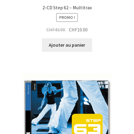
2-CD Step 62 – Multitrax
PROMO !
Le
Le
CHF
43.00
CHF
10.00
prix
prix
initial
actuel
Ajouter au panier
était :
est :
CHF43.00.
CHF10.00.