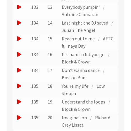
t
e
u
r
u
t
J
a
133
13
Everybody pumpin'
/
r
x
n
u
e
o
i
Antoine Clamaran
a
t
e
n
r
u
t
J
i
134
14
Last night the DJ saved
/
r
x
e
u
e
o
t
Julian The Angel
a
t
x
n
r
u
J
i
134
15
Reach out to me
/
AFTC
r
t
e
u
e
o
t
ft. Inaya Day
a
r
x
n
r
u
J
i
134
16
It's hard to let you go
/
a
t
e
u
e
o
t
Block & Crown
i
r
x
n
r
u
J
t
134
17
Don't wanna dance
/
a
t
e
u
e
o
Boston Bun
i
r
x
n
r
u
J
t
135
18
You're my life
/
Low
a
t
e
u
e
o
Steppa
i
r
x
n
r
u
J
t
135
19
Understand the loops
/
a
t
e
u
e
o
Block & Crown
i
r
x
n
r
u
J
t
135
20
Imagination
/
Richard
a
t
e
u
e
o
Grey Lissat
i
r
x
n
r