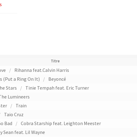
s
Titre
ove
/
Rihanna feat.Calvin Harris
s (Put a Ring On It)
/
Beyoncé
the Stars
/
Tinie Tempah feat. Eric Turner
The Lumineers
ster
/
Train
/
Taio Cruz
Go Bad
/
Cobra Starship feat. Leighton Meester
y Sean feat. Lil Wayne