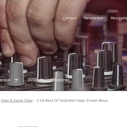
Contact
Newsletter
Mon com
arque
DVD
Matériel
Step & Super Step
1-CD Best Of Total Hits! Step- Power Music