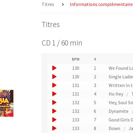
Titres
Informations complémentaire
Titres
CD 1 / 60 min
(
BPM
#
(
N
J
130
1
We Found L
L
u
i
o
J
130
2
Single Ladie
m
e
u
é
o
J
131
3
Written In 
n
r
e
u
v
o
J
131
4
Ho Hey
/
o
r
e
e
u
o
d
J
132
5
Hey, Soul Si
r
u
r
e
e
u
o
s
J
132
6
Dynamite
n
p
u
r
l
e
u
o
i
J
e
133
7
Good Girls 
n
'
u
r
e
s
u
o
x
e
J
e
133
8
Down
/
Ja
n
u
t
r
e
x