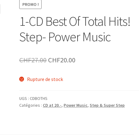
PROMO !
1-CD Best Of Total Hits!
Step- Power Music
Le
Le
CHF
27.00
CHF
20.00
prix
prix
Rupture de stock
initial
actuel
était :
est :
UGS :
CDBOTHS
CHF27.00.
CHF20.00.
Catégories :
CD at 20.-
,
Power Music
,
Step & Super Step