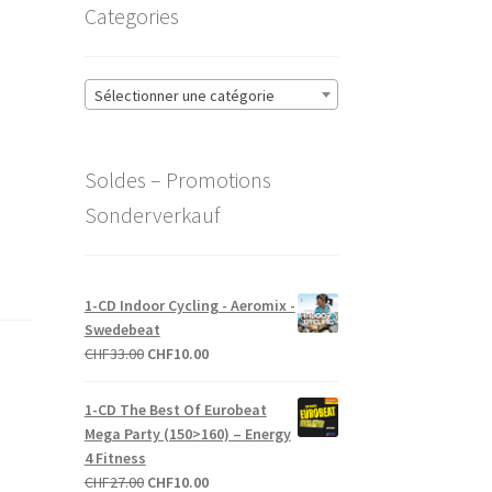
Categories
Sélectionner une catégorie
Soldes – Promotions
Sonderverkauf
1-CD Indoor Cycling - Aeromix -
Swedebeat
Le
Le
CHF
33.00
CHF
10.00
prix
prix
initial
actuel
1-CD The Best Of Eurobeat
était :
est :
Mega Party (150>160) – Energy
CHF33.00.
CHF10.00.
4 Fitness
Le
Le
CHF
27.00
CHF
10.00