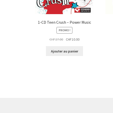
1-CD Teen Crush – Power Music
PROMO !
Le
Le
CHF
27.00
CHF
10.00
prix
prix
initial
actuel
Ajouter au panier
était :
est :
CHF27.00.
CHF10.00.