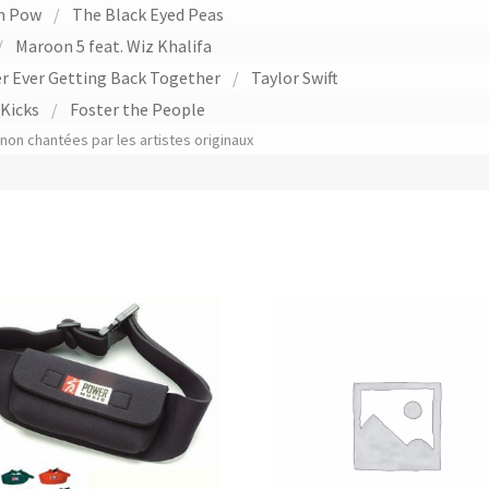
m Pow
/
The Black Eyed Peas
/
Maroon 5 feat. Wiz Khalifa
r Ever Getting Back Together
/
Taylor Swift
Kicks
/
Foster the People
on chantées par les artistes originaux