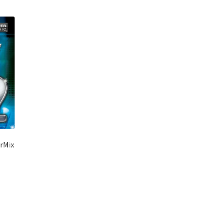
rMix
el