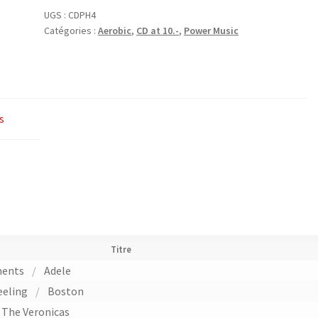
Pure
UGS :
CDPH4
Catégories :
Aerobic
,
CD at 10.-
,
Power Music
Hits
4
Hi-
Lo
(now
s
&
then)
-
Power
Music
Titre
ments
/
Adele
eeling
/
Boston
The Veronicas