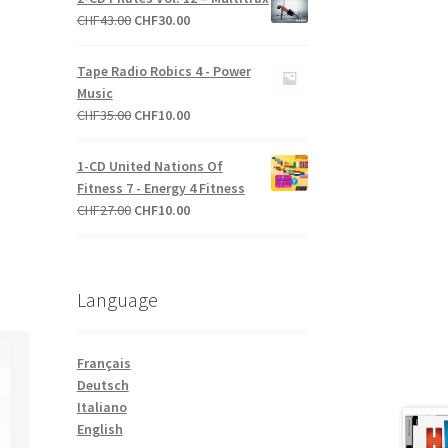
était :
est :
Le
Le
CHF
43.00
CHF
30.00
CHF27.00.
CHF10.00.
prix
prix
initial
actuel
Tape Radio Robics 4 - Power
était :
est :
Music
CHF43.00.
CHF30.00.
Le
Le
CHF
35.00
CHF
10.00
prix
prix
initial
actuel
1-CD United Nations Of
était :
est :
Fitness 7 - Energy 4 Fitness
CHF35.00.
CHF10.00.
Le
Le
CHF
27.00
CHF
10.00
prix
prix
initial
actuel
était :
est :
Language
CHF27.00.
CHF10.00.
Français
Deutsch
Italiano
English