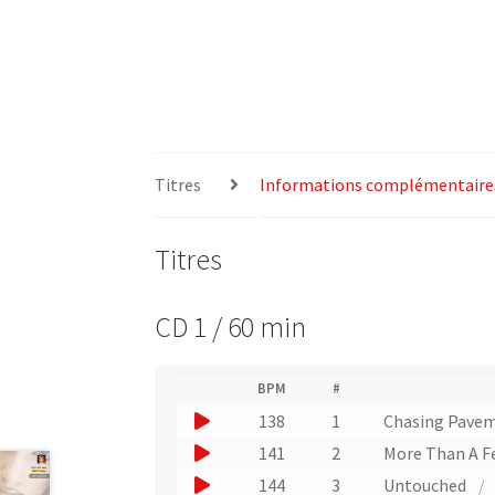
Titres
Informations complémentaire
Titres
CD 1 / 60 min
(
BPM
#
(
N
J
138
1
Chasing Pave
L
u
i
o
J
141
2
More Than A F
m
e
u
é
o
J
144
3
Untouched
/
n