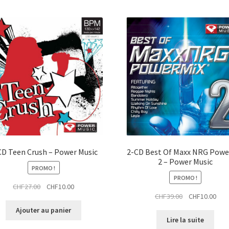
CD Teen Crush – Power Music
2-CD Best Of Maxx NRG Powe
2 – Power Music
PROMO !
PROMO !
Le
Le
CHF
27.00
CHF
10.00
Le
Le
CHF
39.00
CHF
10.00
prix
prix
prix
prix
initial
actuel
Ajouter au panier
initial
actu
était :
est :
Lire la suite