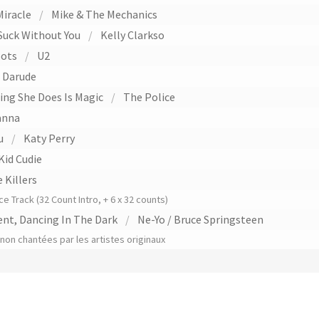
Miracle
/
Mike & The Mechanics
Suck Without You
/
Kelly Clarkso
oots
/
U2
Darude
hing She Does Is Magic
/
The Police
anna
u
/
Katy Perry
Kid Cudie
 Killers
 Track (32 Count Intro, + 6 x 32 counts)
nt, Dancing In The Dark
/
Ne-Yo / Bruce Springsteen
on chantées par les artistes originaux