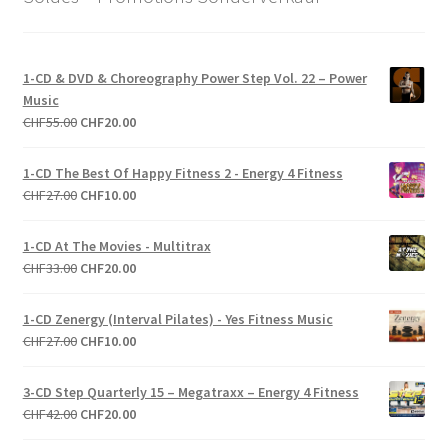
1-CD & DVD & Choreography Power Step Vol. 22 – Power
Music
Le
Le
CHF
55.00
CHF
20.00
prix
prix
initial
actuel
1-CD The Best Of Happy Fitness 2 - Energy 4 Fitness
était :
est :
Le
Le
CHF
27.00
CHF
10.00
CHF55.00.
CHF20.00.
prix
prix
initial
actuel
1-CD At The Movies - Multitrax
était :
est :
Le
Le
CHF
33.00
CHF
20.00
CHF27.00.
CHF10.00.
prix
prix
initial
actuel
1-CD Zenergy (Interval Pilates) - Yes Fitness Music
était :
est :
Le
Le
CHF
27.00
CHF
10.00
CHF33.00.
CHF20.00.
prix
prix
initial
actuel
3-CD Step Quarterly 15 – Megatraxx – Energy 4 Fitness
était :
est :
Le
Le
CHF
42.00
CHF
20.00
CHF27.00.
CHF10.00.
prix
prix