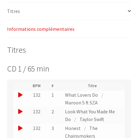
Yes
Titres
Fitness
Music
Informations complémentaires
Titres
CD 1 / 65 min
(
BPM
#
Titre
(
N
J
132
1
What Lovers Do
/
L
u
i
o
Maroon 5 ft SZA
m
e
u
é
J
132
2
Look What You Made Me
n
r
e
o
Do
/
Taylor Swift
v
o
r
e
u
J
132
3
Honest
/
The
d
r
u
e
e
o
Chainsmokers
s