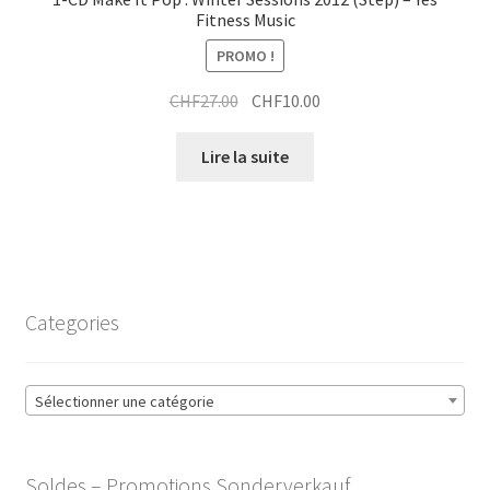
Fitness Music
PROMO !
Le
Le
CHF
27.00
CHF
10.00
prix
prix
initial
actuel
Lire la suite
était :
est :
CHF27.00.
CHF10.00.
Categories
Sélectionner une catégorie
Soldes – Promotions Sonderverkauf