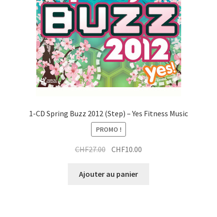
a
i
t
1-CD Spring Buzz 2012 (Step) – Yes Fitness Music
PROMO !
Le
Le
CHF
27.00
CHF
10.00
prix
prix
initial
actuel
Ajouter au panier
était :
est :
CHF27.00.
CHF10.00.