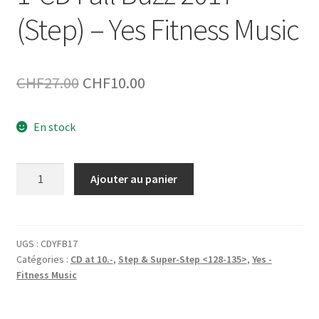
(Step) – Yes Fitness Music
Le
Le
CHF
27.00
CHF
10.00
prix
prix
En stock
initial
actuel
était :
est :
quantité
Ajouter au panier
CHF27.00.
CHF10.00.
de
1-
CD
Fall
UGS :
CDYFB17
Catégories :
CD at 10.-
,
Step & Super-Step <128-135>
,
Yes -
Buzz
Fitness Music
2017
(Step)
–