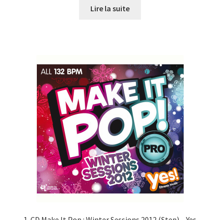
initial
actuel
Lire la suite
était :
est :
CHF27.00.
CHF10.00.
1-CD Make It Pop : Winter Sessions 2012 (Step) – Yes