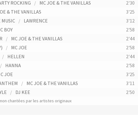
ARTY ROCKING
/
MC JOE & THE VANILLAS
2'30
OE & THE VANILLAS
3'25
 MUSIC
/
LAWRENCE
3'12
C BOY
2'58
R
/
MC JOE & THE VANILLAS
2'44
Y)
/
MC JOE
2'58
/
HELLEN
2'44
/
HANNA
2'58
C JOE
3'25
 ANTHEM
/
MC JOE & THE VANILLAS
3'11
YLE
/
DJ KEE
2'50
on chantées par les artistes originaux