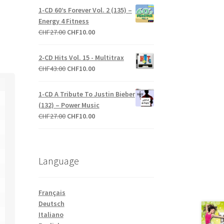
initial
actuel
1-CD 60’s Forever Vol. 2 (135) –
était :
est :
Energy 4 Fitness
CHF27.00.
CHF10.00.
Le
Le
CHF
27.00
CHF
10.00
prix
prix
initial
actuel
2-CD Hits Vol. 15 - Multitrax
était :
est :
Le
Le
CHF
43.00
CHF
10.00
CHF27.00.
CHF10.00.
prix
prix
initial
actuel
1-CD A Tribute To Justin Bieber
était :
est :
(132) – Power Music
CHF43.00.
CHF10.00.
Le
Le
CHF
27.00
CHF
10.00
prix
prix
initial
actuel
était :
est :
Language
CHF27.00.
CHF10.00.
Français
Deutsch
Italiano