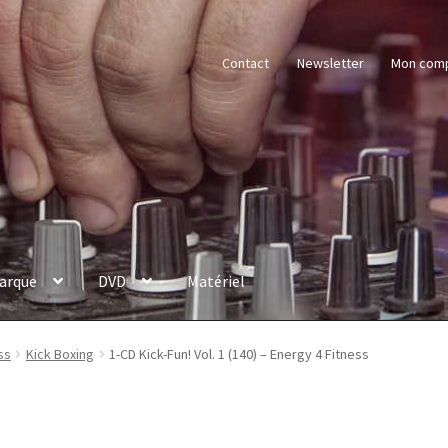
Contact
Newsletter
Mon com
arque
DVD
Matériel
ss
Kick Boxing
1-CD Kick-Fun! Vol. 1 (140) – Energy 4 Fitness