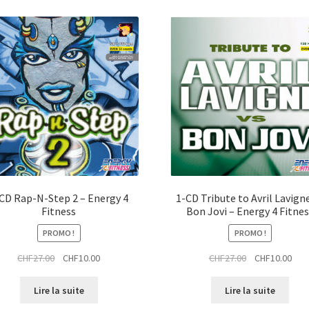
CD Rap-N-Step 2 – Energy 4
1-CD Tribute to Avril Lavigne
Fitness
Bon Jovi – Energy 4 Fitne
PROMO !
PROMO !
Le
Le
Le
Le
CHF
27.00
CHF
10.00
CHF
27.00
CHF
10.00
prix
prix
prix
prix
initial
actuel
initial
actu
Lire la suite
Lire la suite
était :
est :
était :
est :