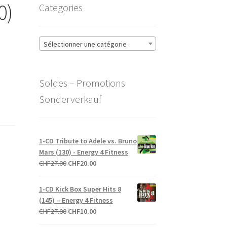
0)
Categories
Sélectionner une catégorie
Soldes – Promotions
Sonderverkauf
1-CD Tribute to Adele vs. Bruno
Mars (130) - Energy 4 Fitness
Le
Le
CHF
27.00
CHF
20.00
prix
prix
initial
actuel
1-CD Kick Box Super Hits 8
était :
est :
(145) – Energy 4 Fitness
CHF27.00.
CHF20.00.
Le
Le
CHF
27.00
CHF
10.00
prix
prix