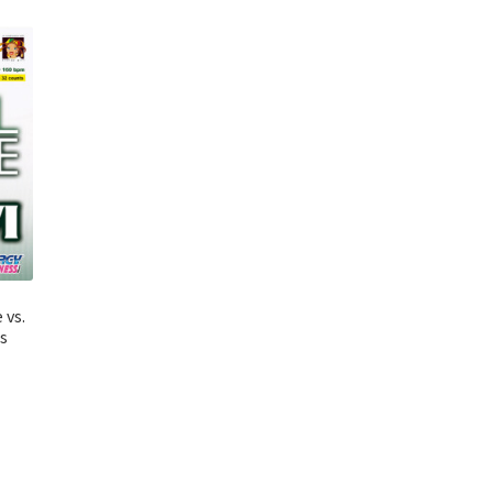
 vs.
ss
el