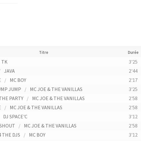
Titre
Durée
TK
3'25
/
JAVA
2'44
E
/
MC BOY
2'17
UMP JUMP
/
MC JOE & THE VANILLAS
3'25
THE PARTY
/
MC JOE & THE VANILLAS
2'58
E
/
MC JOE & THE VANILLAS
2'58
/
DJ SPACE'C
3'12
 SHOUT
/
MC JOE & THE VANILLAS
2'58
 THE DJS
/
MC BOY
3'12