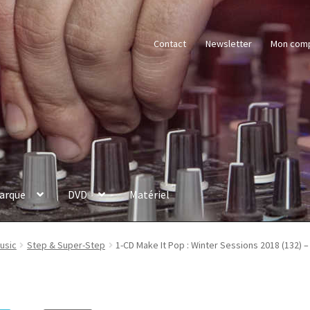
Contact
Newsletter
Mon com
arque
DVD
Matériel
Music
Step & Super-Step
1-CD Make It Pop : Winter Sessions 2018 (132) –