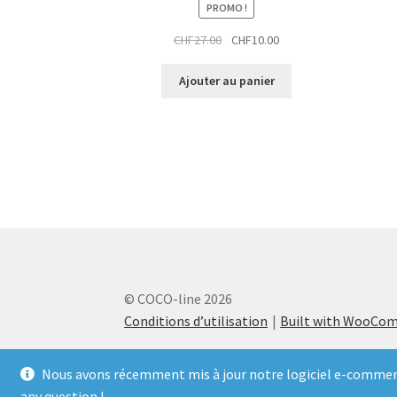
PROMO !
Le
Le
CHF
27.00
CHF
10.00
prix
prix
initial
actuel
Ajouter au panier
était :
est :
CHF27.00.
CHF10.00.
© COCO-line 2026
Conditions d’utilisation
Built with WooCo
Nous avons récemment mis à jour notre logiciel e-commerce
any question !