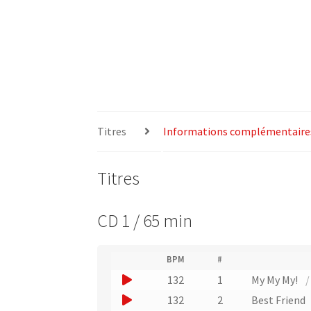
Titres
Informations complémentaire
Titres
CD 1 / 65 min
(
BPM
#
(
N
J
132
1
My My My!
L
u
i
o
J
132
2
Best Friend
m
e