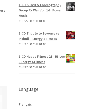
initial
actuel
1-CD & DVD & Choreography
était :
est :
Group Rx War Vol. 14 - Power
ness
CHF43.00.
CHF20.00.
Music
Le
Le
CHF
55.00
CHF
10.00
prix
prix
initial
actuel
1-CD Tribute to Beyonce vs
était :
est :
Pitbull – Energy 4 Fitness
CHF55.00.
CHF10.00.
Le
Le
CHF
27.00
CHF
10.00
prix
prix
initial
actuel
1-CD Happy Fitness 21 - Hi-Low
était :
est :
- Energy 4 Fitness
CHF27.00.
CHF10.00.
Le
Le
CHF
27.00
CHF
10.00
prix
prix
initial
actuel
était :
est :
Language
CHF27.00.
CHF10.00.
Français