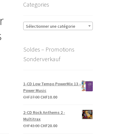
Categories
r
Sélectionner une catégorie
s
Soldes – Promotions
Sonderverkauf
1-CD Low Tempo PowerMix 13 –
Power Music
Le
Le
CHF
27.00
CHF
10.00
prix
prix
initial
actuel
2-CD Rock Anthems 2 -
était :
est :
Multitrax
CHF27.00.
CHF10.00.
Le
Le
CHF
43.00
CHF
20.00
prix
prix