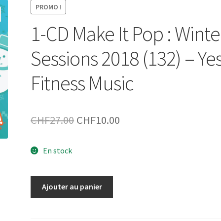
PROMO !
1-CD Make It Pop : Winte
Sessions 2018 (132) – Ye
Fitness Music
Le
Le
CHF
27.00
CHF
10.00
prix
prix
En stock
initial
actuel
était :
est :
quantité
Ajouter au panier
CHF27.00.
CHF10.00.
de
1-
CD