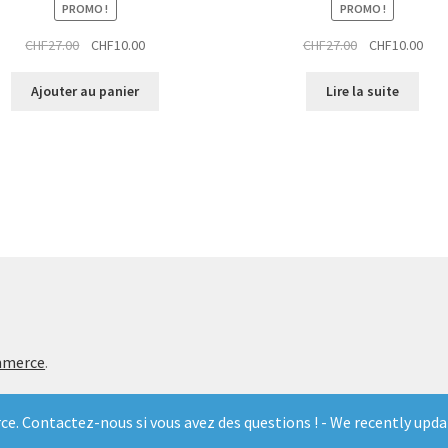
PROMO !
PROMO !
Le
Le
Le
Le
CHF
27.00
CHF
10.00
CHF
27.00
CHF
10.00
prix
prix
prix
prix
initial
actuel
initial
actu
Ajouter au panier
Lire la suite
était :
est :
était :
est :
CHF27.00.
CHF10.00.
CHF27.00.
CHF1
mmerce
.
. Contactez-nous si vous avez des questions ! - We recently upda