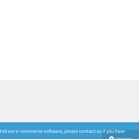
el
0.00.
ted our e-commerce software, please contact us if you have
Ignorer