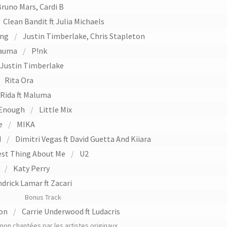
Bruno Mars, Cardi B
Clean Bandit ft Julia Michaels
ing
/
Justin Timberlake, Chris Stapleton
rauma
/
P!nk
Justin Timberlake
/
Rita Ora
 Rida ft Maluma
 Enough
/
Little Mix
e
/
MIKA
d
/
Dimitri Vegas ft David Guetta And Kiiara
Best Thing About Me
/
U2
/
Katy Perry
drick Lamar ft Zacari
Bonus Track
on
/
Carrie Underwood ft Ludacris
on chantées par les artistes originaux