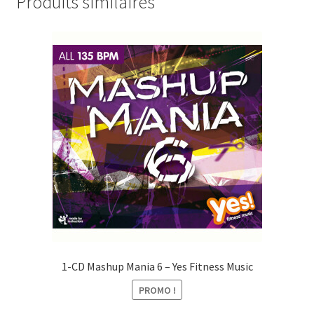
Produits similaires
i
r
n
t
a
e
i
x
t
t
r
a
i
t
1-CD Mashup Mania 6 – Yes Fitness Music
PROMO !