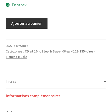
En stock
initial
actuel
était :
est :
quantité
Ajouter au panier
CHF27.00.
CHF10.00.
de
1-
CD
Summer
UGS :
CDYSB09
Catégories :
CD at 10.-
,
Step & Super-Step <128-135>
,
Yes -
Buzz
Fitness Music
2009
(Step)
-
Yes
Titres
Fitness
Music
Informations complémentaires