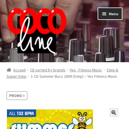
Aller
Aller
Menu
à
au
la
contenu
navigation
Shop
Accueil
CD sorted by brands
Yes - Fitness Music
Step &
Super-Step
1-CD Summer Buzz 2009 (Step) – Yes Fitness Music
PROMO !