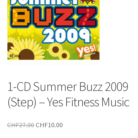
1-CD Summer Buzz 2009
(Step) – Yes Fitness Music
Le
Le
CHF
27.00
CHF
10.00
prix
prix