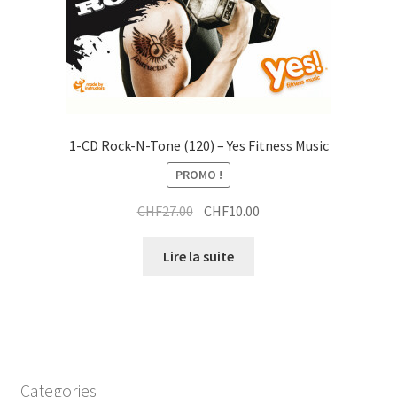
1-CD Rock-N-Tone (120) – Yes Fitness Music
PROMO !
Le
Le
CHF
27.00
CHF
10.00
prix
prix
initial
actuel
Lire la suite
était :
est :
CHF27.00.
CHF10.00.
Categories