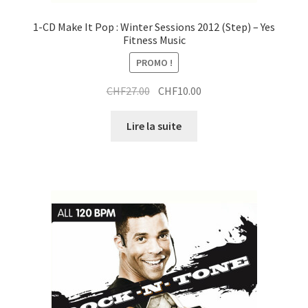
1-CD Make It Pop : Winter Sessions 2012 (Step) – Yes
Fitness Music
PROMO !
Le
Le
CHF
27.00
CHF
10.00
prix
prix
initial
actuel
Lire la suite
était :
est :
CHF27.00.
CHF10.00.