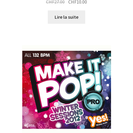
Le
Le
CHF
27.00
CHF
10.00
prix
prix
initial
actuel
Lire la suite
était :
est :
CHF27.00.
CHF10.00.