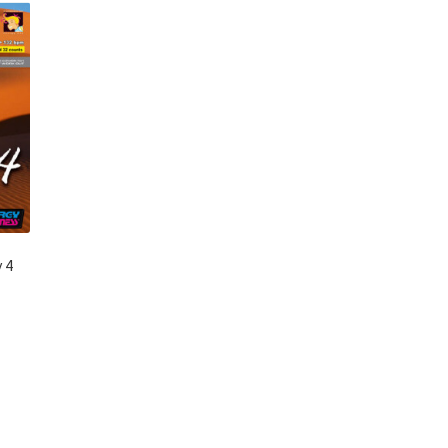
 4
el
0.00.