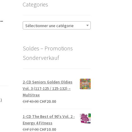
Categories
-
Sélectionner une catégorie
Soldes – Promotions
Sonderverkauf
2-CD Seniors Golden Oldies
Vol. 3 (117-125 / 125-132) –
Multitrax
.)
Le
Le
CHF
43.00
CHF
20.00
prix
prix
initial
actuel
1-CD The Best of 90's Vol. 2 -
était :
est :
Energy 4 Fitness
CHF43.00.
CHF20.00.
Le
Le
CHF
27.00
CHF
10.00