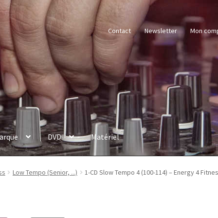
Contact
Newsletter
Mon com
arque
DVD
Matériel
ss
Low Tempo (Senior, ...)
1-CD Slow Tempo 4 (100-114) – Energy 4 Fitne