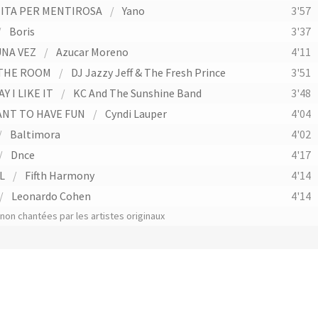
ITA PER MENTIROSA
/
Yano
3'57
/
Boris
3'37
UNA VEZ
/
Azucar Moreno
4'11
THE ROOM
/
DJ Jazzy Jeff & The Fresh Prince
3'51
Y I LIKE IT
/
KC And The Sunshine Band
3'48
ANT TO HAVE FUN
/
Cyndi Lauper
4'04
/
Baltimora
4'02
/
Dnce
4'17
L
/
Fifth Harmony
4'14
/
Leonardo Cohen
4'14
on chantées par les artistes originaux