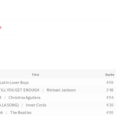
s
Titre
Durée
Latin Lover Boys
4'09
TILL YOU GET ENOUGH
/
Michael Jackson
3'48
R
/
Chrisitna Aguilera
4'04
A LA SONG)
/
Inner Circle
4'20
DA
/
The Beatles
4'00