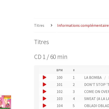
Titres
Informations complémentaire
Titres
CD 1 / 60 min
(
BPM
#
(
N
J
100
1
LA BOMBA
/
L
u
i
o
J
101
2
DON'T STOP '
m
e
u
é
o
J
102
3
COME ON OVE
n
r
e
u
v
o
J
103
4
SWEAT (A LA L
o
r
e
e
u
o
d
J
104
5
OBLADI OBLA
r
u
r
e