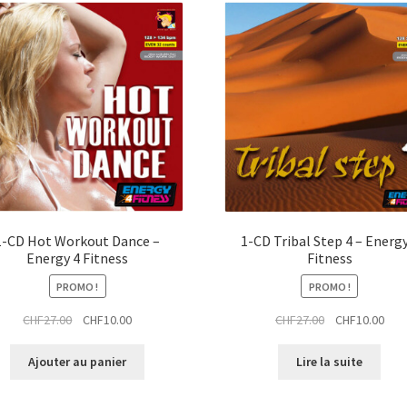
1-CD Hot Workout Dance –
1-CD Tribal Step 4 – Energy
Energy 4 Fitness
Fitness
PROMO !
PROMO !
Le
Le
Le
Le
CHF
27.00
CHF
10.00
CHF
27.00
CHF
10.00
prix
prix
prix
prix
initial
actuel
initial
actu
Ajouter au panier
Lire la suite
était :
est :
était :
est :
CHF27.00.
CHF10.00.
CHF27.00.
CHF1