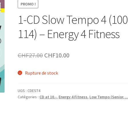
PROMO !
1-CD Slow Tempo 4 (100
114) – Energy 4 Fitness
Le
Le
CHF
27.00
CHF
10.00
prix
prix
Rupture de stock
initial
actuel
était :
est :
UGS :
CDEST4
CHF27.00.
CHF10.00.
Catégories :
CD at 10.-
,
Energy 4 Fitness
,
Low Tempo (Senior, ..