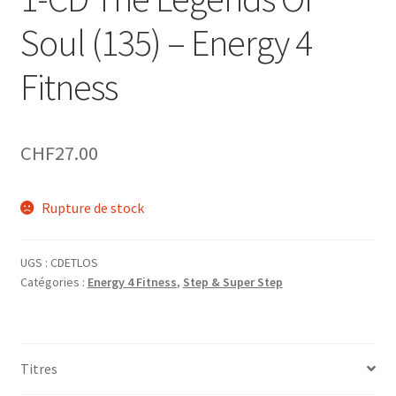
Soul (135) – Energy 4
Fitness
CHF
27.00
Rupture de stock
UGS :
CDETLOS
Catégories :
Energy 4 Fitness
,
Step & Super Step
Titres