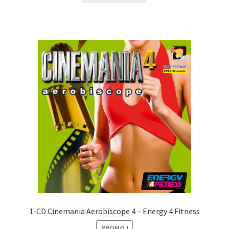
était :
est :
CHF27.00.
CHF10.00.
1-CD Cinemania Aerobiscope 4 – Energy 4 Fitness
PROMO !