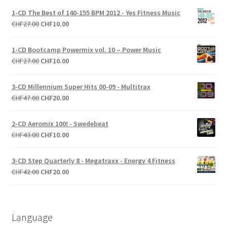
1-CD The Best of 140-155 BPM 2012 - Yes Fitness Music
Le
Le
CHF
27.00
CHF
10.00
prix
prix
initial
actuel
1-CD Bootcamp Powermix vol. 10 – Power Music
était :
est :
Le
Le
CHF
27.00
CHF
10.00
CHF27.00.
CHF10.00.
prix
prix
initial
actuel
3-CD Millennium Super Hits 00-09 - Multitrax
était :
est :
Le
Le
CHF
47.00
CHF
20.00
CHF27.00.
CHF10.00.
prix
prix
initial
actuel
2-CD Aeromix 100! - Swedebeat
était :
est :
Le
Le
CHF
43.00
CHF
10.00
CHF47.00.
CHF20.00.
prix
prix
initial
actuel
3-CD Step Quarterly 8 - Megatraxx - Energy 4 Fitness
était :
est :
Le
Le
CHF
42.00
CHF
20.00
CHF43.00.
CHF10.00.
prix
prix
initial
actuel
était :
est :
Language
CHF42.00.
CHF20.00.