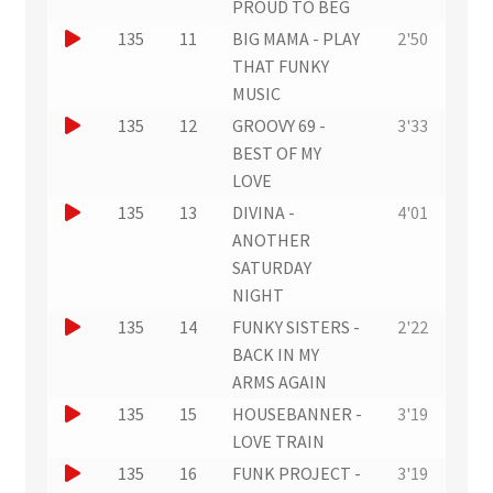
u
u
PROUD TO BEG
i
r
x
n
e
J
135
11
BIG MAMA - PLAY
2'50
t
a
t
e
r
o
THAT FUNKY
i
r
x
u
u
MUSIC
t
a
t
n
e
J
135
12
GROOVY 69 -
3'33
i
r
e
r
o
BEST OF MY
t
a
x
u
u
LOVE
i
t
n
e
J
135
13
DIVINA -
4'01
t
r
e
r
o
ANOTHER
a
x
u
u
SATURDAY
i
t
n
e
NIGHT
t
r
e
r
J
135
14
FUNKY SISTERS -
2'22
a
x
u
o
BACK IN MY
i
t
n
u
ARMS AGAIN
t
r
e
e
J
135
15
HOUSEBANNER -
3'19
a
x
r
o
LOVE TRAIN
i
t
u
u
J
135
16
FUNK PROJECT -
3'19
t
r
n