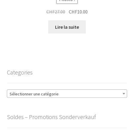
Le
Le
CHF
27.00
CHF
10.00
prix
prix
initial
actuel
Lire la suite
était :
est :
CHF27.00.
CHF10.00.
Categories
Sélectionner une catégorie
Soldes – Promotions Sonderverkauf