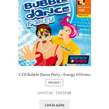
1-CD Bubble Dance Party – Energy 4 Fitness
PROMO !
Le
Le
CHF
27.00
CHF
10.00
prix
prix
initial
actuel
Lire la suite