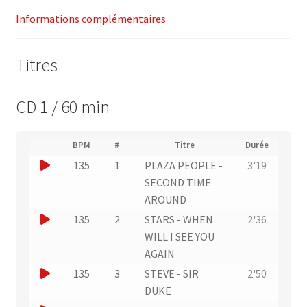
Informations complémentaires
Titres
CD 1 / 60 min
(
BPM
#
Titre
Durée
(
N
J
135
1
PLAZA PEOPLE -
3'19
L
u
i
o
SECOND TIME
m
e
u
AROUND
é
n
r
e
J
135
2
STARS - WHEN
2'36
v
o
r
e
o
WILL I SEE YOU
d
r
u
u
AGAIN
e
s
n
p
e
J
135
3
STEVE - SIR
2'50
l
i
e
r
'
o
DUKE
s
x
e
u