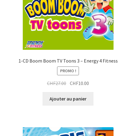
1-CD Boom Boom TV Toons 3 – Energy 4 Fitness
PROMO !
Le
Le
CHF
27.00
CHF
10.00
prix
prix
initial
actuel
Ajouter au panier
était :
est :
CHF27.00.
CHF10.00.