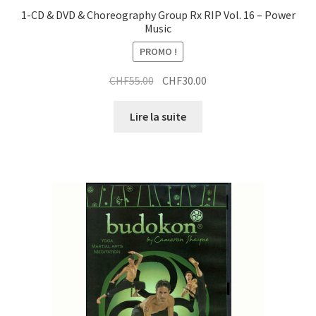
1-CD & DVD & Choreography Group Rx RIP Vol. 16 – Power
Music
PROMO !
Le
Le
CHF
55.00
CHF
30.00
prix
prix
initial
actuel
Lire la suite
était :
est :
CHF55.00.
CHF30.00.