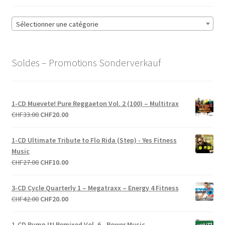
Sélectionner une catégorie
Soldes – Promotions Sonderverkauf
1-CD Muevete! Pure Reggaeton Vol. 2 (100) – Multitrax
Le
Le
CHF
33.00
CHF
20.00
prix
prix
initial
actuel
1-CD Ultimate Tribute to Flo Rida (Step) - Yes Fitness
était :
est :
Music
CHF33.00.
CHF20.00.
Le
Le
CHF
27.00
CHF
10.00
prix
prix
initial
actuel
3-CD Cycle Quarterly 1 – Megatraxx – Energy 4 Fitness
était :
est :
Le
Le
CHF
42.00
CHF
20.00
CHF27.00.
CHF10.00.
prix
prix
initial
actuel
1-CD Pump It! Remixed Vol. 6 - Power Music