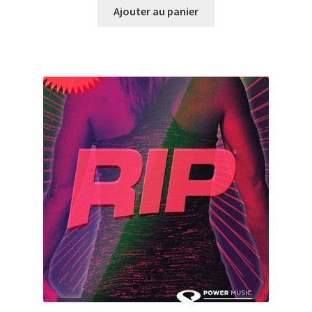
initial
actuel
Ajouter au panier
était :
est :
CHF45.00.
CHF5.00.