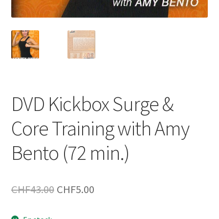
DVD Kickbox Surge &
Core Training with Amy
Bento (72 min.)
Le
Le
CHF
43.00
CHF
5.00
prix
prix