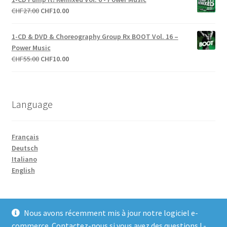
était :
est :
Le
Le
CHF
27.00
CHF
10.00
CHF42.00.
CHF20.00.
prix
prix
initial
actuel
1-CD & DVD & Choreography Group Rx BOOT Vol. 16 –
était :
est :
Power Music
CHF27.00.
CHF10.00.
Le
Le
CHF
55.00
CHF
10.00
prix
prix
initial
actuel
était :
est :
Language
CHF55.00.
CHF10.00.
Français
Deutsch
Italiano
English
Nous avons récemment mis à jour notre logiciel e-
commerce. Contactez-nous si vous avez des questions ! -