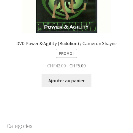
DVD Power & Agility (Budokon) / Cameron Shayne
PROMO !
Le
Le
CHF
42.00
CHF
5.00
prix
prix
initial
actuel
Ajouter au panier
était :
est :
CHF42.00.
CHF5.00.
Categories