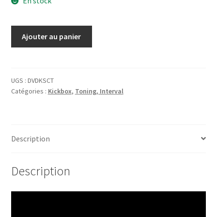
En stock
initial
actuel
était :
est :
quantité
Ajouter au panier
CHF43.00.
CHF5.00.
de
DVD
Kickbox
Surge
UGS :
DVDKSCT
Catégories :
Kickbox
,
Toning, Interval
&
Core
Training
with
Description
Amy
Bento
(72
Description
min.)