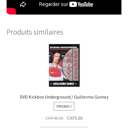
Produits similaires
DVD Kickbox Underground / Guillermo Gomez
PROMO !
Le
Le
CHF
45.00
CHF
5.00
prix
prix