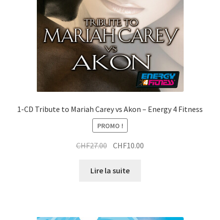
t
1-CD Tribute to Mariah Carey vs Akon – Energy 4 Fitness
PROMO !
Le
Le
CHF
27.00
CHF
10.00
prix
prix
initial
actuel
Lire la suite
était :
est :
CHF27.00.
CHF10.00.