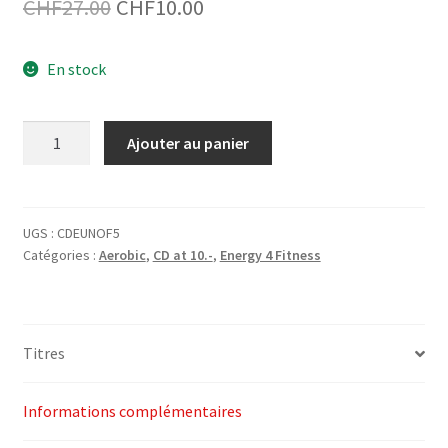
Le
Le
CHF
27.00
CHF
10.00
prix
prix
En stock
initial
actuel
était :
est :
quantité
Ajouter au panier
CHF27.00.
CHF10.00.
de
1-
CD
United
UGS :
CDEUNOF5
Catégories :
Aerobic
,
CD at 10.-
,
Energy 4 Fitness
Nations
Of
Fitness
5
Titres
-
Energy
4
Informations complémentaires
Fitness