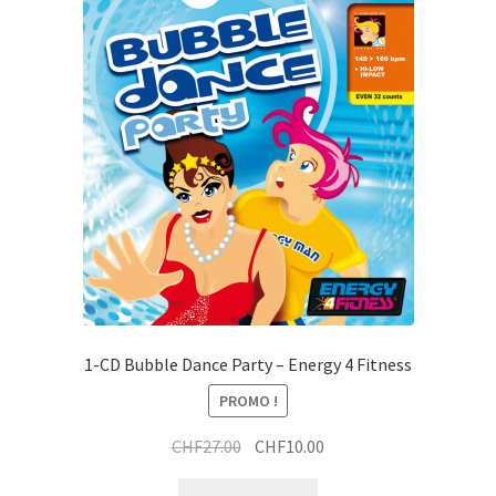
1-CD Bubble Dance Party – Energy 4 Fitness
PROMO !
Le
Le
CHF
27.00
CHF
10.00
prix
prix