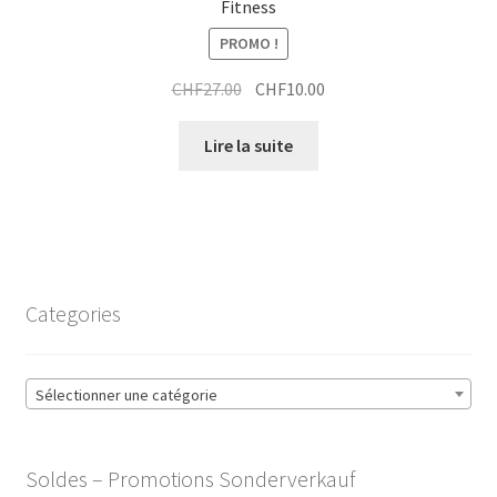
Fitness
PROMO !
Le
Le
CHF
27.00
CHF
10.00
prix
prix
initial
actuel
Lire la suite
était :
est :
CHF27.00.
CHF10.00.
Categories
Sélectionner une catégorie
Soldes – Promotions Sonderverkauf