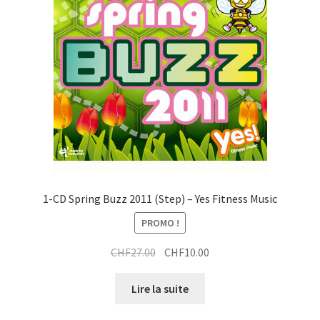
1-CD Spring Buzz 2011 (Step) – Yes Fitness Music
PROMO !
Le
Le
CHF
27.00
CHF
10.00
prix
prix
initial
actuel
Lire la suite
était :
est :