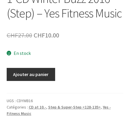
(Step) – Yes Fitness Music
Le
Le
CHF
27.00
CHF
10.00
prix
prix
En stock
initial
actuel
était :
est :
quantité
Ajouter au panier
CHF27.00.
CHF10.00.
de
1-
CD
Winter
UGS :
CDYWB16
Catégories :
CD at 10.-
,
Step & Super-Step <128-135>
,
Yes -
Buzz
Fitness Music
2016
(Step)
–