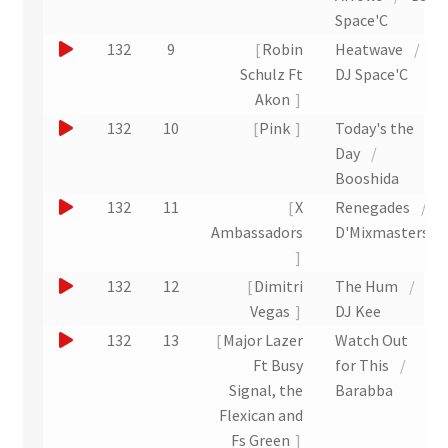
i
x
n
u
Space'C
t
t
e
e
J
132
9
Robin
Heatwave
/
r
x
r
o
Schulz Ft
DJ Space'C
a
t
u
u
Akon
i
r
n
e
J
132
10
Pink
Today's the
t
a
e
r
o
Day
/
i
x
u
u
Booshida
t
t
n
e
J
132
11
X
Renegades
/
r
e
r
o
Ambassadors
D'Mixmasters
a
x
u
u
i
t
n
e
J
132
12
Dimitri
The Hum
/
t
r
e
r
o
Vegas
DJ Kee
a
x
u
u
J
132
13
Major Lazer
Watch Out
i
t
n
e
o
Ft Busy
for This
/
t
r
e
r
u
Signal, the
Barabba
a
x
u
e
Flexican and
i
t
n
r
Fs Green