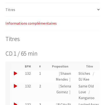
Yes
Titres
Fitness
Music
Informations complémentaires
Titres
CD 1 / 65 min
(
BPM
#
Proposition
Titre
(
N
J
132
1
Shawn
Stiches
/
L
u
i
o
Mendes
DJ Kee
m
e
u
é
J
132
2
Selena
Same Old
n
r
e
o
Gomez
Love
/
v
o
r
e
u
Kangaroo
d
r
u
e
e
J
132
3
R City Ft
Locked Away