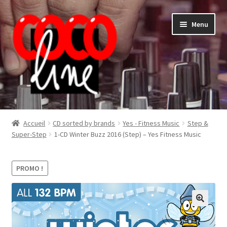
Aller
Aller
Menu
à
au
la
contenu
navigation
Shop
Accueil
CD sorted by brands
Yes - Fitness Music
Step &
Super-Step
1-CD Winter Buzz 2016 (Step) – Yes Fitness Music
PROMO !