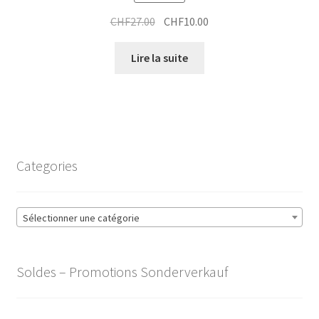
Le
Le
CHF
27.00
CHF
10.00
prix
prix
initial
actuel
Lire la suite
était :
est :
CHF27.00.
CHF10.00.
Categories
Sélectionner une catégorie
Soldes – Promotions Sonderverkauf