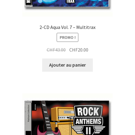
2-CD Aqua Vol. 7 – Multitrax
PROMO !
Le
Le
CHF
43.00
CHF
20.00
prix
prix
initial
actuel
Ajouter au panier
était :
est :
CHF43.00.
CHF20.00.