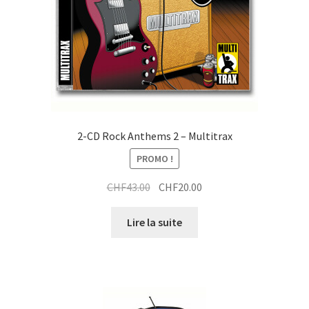
2-CD Rock Anthems 2 – Multitrax
PROMO !
Le
Le
CHF
43.00
CHF
20.00
prix
prix
initial
actuel
Lire la suite
était :
est :
CHF43.00.
CHF20.00.