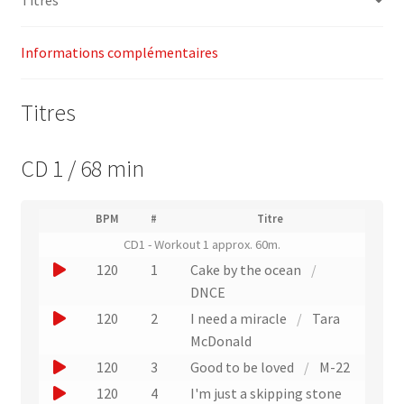
Informations complémentaires
Titres
CD 1 / 68 min
(
BPM
#
Titre
(
N
CD1 - Workout 1 approx. 60m.
L
u
i
J
120
1
Cake by the ocean
/
m
e
o
é
DNCE
n
r
u
J
v
120
2
I need a miracle
/
Tara
o
e
e
o
McDonald
d
r
r
u
e
J
120
3
Good to be loved
/
M-22
s
u
p
e
o
l
J
120
4
I'm just a skipping stone
i