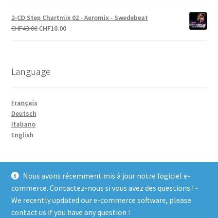
prix
prix
initial
actuel
2-CD Step Chartmix 02 - Aeromix - Swedebeat
était :
est :
Le
Le
CHF
43.00
CHF
10.00
CHF27.00.
CHF10.00.
prix
prix
initial
actuel
était :
est :
Language
CHF43.00.
CHF10.00.
Français
Deutsch
Italiano
English
Nous avons récemment mis à jour notre logiciel e-
commerce. Contactez-nous si vous avez des questions ! -
We recently updated our e-commerce software, please
© COCO-line 2026
contact us if you have any question !
Conditions d’utilisation
Built with WooCommerce
.