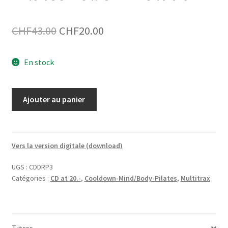
Le
Le
CHF
43.00
CHF
20.00
prix
prix
En stock
initial
actuel
était :
est :
quantité
Ajouter au panier
CHF43.00.
CHF20.00.
de
2-
CD
Deep
Vers la version digitale (download)
Rhythm
UGS :
CDDRP3
Pilates
Catégories :
CD at 20.-
,
Cooldown-Mind/Body-Pilates
,
Multitrax
Vol.
3
–
Multitrax
Titres