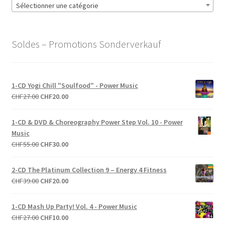
Sélectionner une catégorie
Soldes – Promotions Sonderverkauf
1-CD Yogi Chill "Soulfood" - Power Music
Le
Le
CHF
27.00
CHF
20.00
prix
prix
initial
actuel
1-CD & DVD & Choreography Power Step Vol. 10 - Power
était :
est :
Music
CHF27.00.
CHF20.00.
Le
Le
CHF
55.00
CHF
30.00
prix
prix
initial
actuel
2-CD The Platinum Collection 9 – Energy 4 Fitness
était :
est :
Le
Le
CHF
39.00
CHF
20.00
CHF55.00.
CHF30.00.
prix
prix
initial
actuel
1-CD Mash Up Party! Vol. 4 - Power Music
était :
est :
Le
Le
CHF
27.00
CHF
10.00
CHF39.00.
CHF20.00.