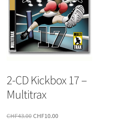
2-CD Kickbox 17 –
Multitrax
Le
Le
CHF
43.00
CHF
10.00
prix
prix