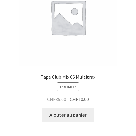
Tape Club Mix 06 Multitrax
PROMO !
Le
Le
CHF
35.00
CHF
10.00
prix
prix
initial
actuel
Ajouter au panier
était :
est :
CHF35.00.
CHF10.00.