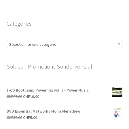
Categories
Sélectionner une catégorie
Soldes – Promotions Sonderverkauf
1-CD Bootcamp Powermix vol. 8 - Power Music
Le
Le
CHF
27.00
CHF
10.00
prix
prix
initial
actuel
DVD Essential Matwork / Moira Merrithew
était :
est :
Le
Le
CHF
39.00
CHF
5.00
CHF27.00.
CHF10.00.
prix
prix