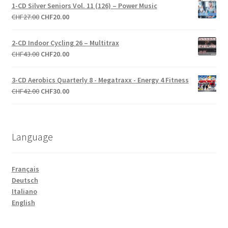
initial
actuel
1-CD Silver Seniors Vol. 11 (126) – Power Music
était :
est :
Le
Le
CHF
27.00
CHF
20.00
CHF39.00.
CHF5.00.
prix
prix
initial
actuel
2-CD Indoor Cycling 26 – Multitrax
était :
est :
Le
Le
CHF
43.00
CHF
20.00
CHF27.00.
CHF20.00.
prix
prix
initial
actuel
3-CD Aerobics Quarterly 8 - Megatraxx - Energy 4 Fitness
était :
est :
Le
Le
CHF
42.00
CHF
30.00
CHF43.00.
CHF20.00.
prix
prix
initial
actuel
était :
est :
Language
CHF42.00.
CHF30.00.
Français
Deutsch
Italiano
English