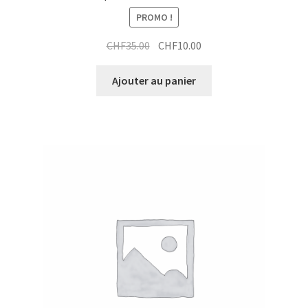
PROMO !
Le
Le
CHF
35.00
CHF
10.00
prix
prix
initial
actuel
Ajouter au panier
était :
est :
CHF35.00.
CHF10.00.