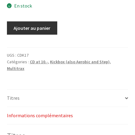
En stock
initial
actuel
était :
est :
quantité
Ajouter au panier
CHF43.00.
CHF10.00.
de
2-
CD
Kickbox
UGS :
CDK17
Catégories :
CD at 10.-
,
Kickbox (also Aerobic and Step)
,
17
Multitrax
-
Multitrax
Titres
Informations complémentaires