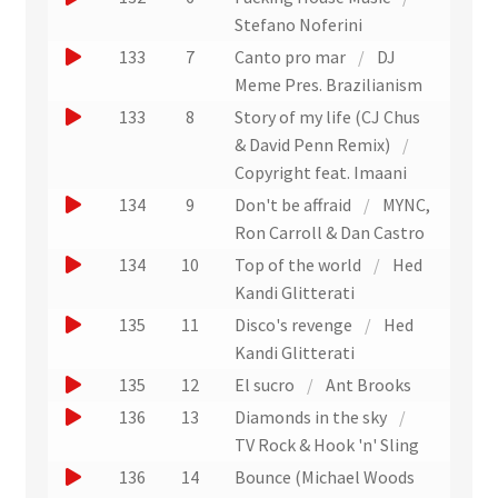
i
i
t
x
u
e
o
Stefano Noferini
t
t
r
t
n
r
)
u
J
133
7
Canto pro mar
/
DJ
a
r
e
u
e
o
Meme Pres. Brazilianism
i
a
x
n
r
u
J
t
133
8
Story of my life (CJ Chus
i
t
e
u
e
o
& David Penn Remix)
/
t
r
x
n
r
u
Copyright feat. Imaani
a
t
e
u
e
J
134
9
Don't be affraid
/
MYNC,
i
r
x
n
r
o
Ron Carroll & Dan Castro
t
a
t
e
u
u
J
134
10
Top of the world
/
Hed
i
r
x
n
e
o
Kandi Glitterati
t
a
t
e
r
u
J
135
11
Disco's revenge
/
Hed
i
r
x
u
e
o
Kandi Glitterati
t
a
t
n
r
u
J
135
12
El sucro
/
Ant Brooks
i
r
e
u
e
o
J
t
136
13
Diamonds in the sky
/
a
x
n
r
u
o
TV Rock & Hook 'n' Sling
i
t
e
u
e
u
J
t
136
14
Bounce (Michael Woods
r
x
n
r