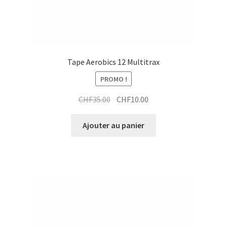
Tape Aerobics 12 Multitrax
PROMO !
Le
Le
CHF
35.00
CHF
10.00
prix
prix
initial
actuel
Ajouter au panier
était :
est :
CHF35.00.
CHF10.00.