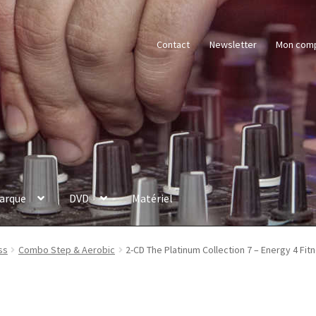
Contact
Newsletter
Mon com
arque
DVD
Matériel
ss
Combo Step & Aerobic
2-CD The Platinum Collection 7 – Energy 4 Fit