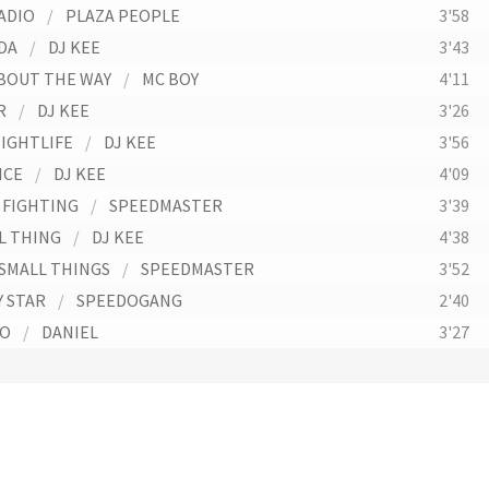
ADIO
/
PLAZA PEOPLE
3'58
DA
/
DJ KEE
3'43
BOUT THE WAY
/
MC BOY
4'11
R
/
DJ KEE
3'26
NIGHTLIFE
/
DJ KEE
3'56
ICE
/
DJ KEE
4'09
 FIGHTING
/
SPEEDMASTER
3'39
L THING
/
DJ KEE
4'38
 SMALL THINGS
/
SPEEDMASTER
3'52
 STAR
/
SPEEDOGANG
2'40
DO
/
DANIEL
3'27