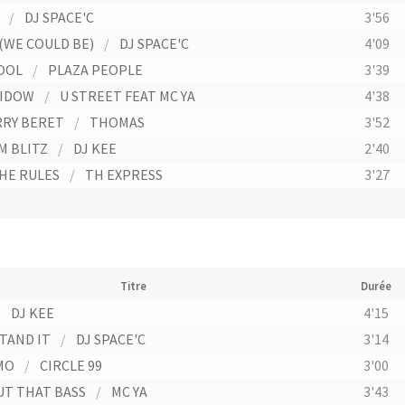
/
DJ SPACE'C
3'56
(WE COULD BE)
/
DJ SPACE'C
4'09
OOL
/
PLAZA PEOPLE
3'39
WIDOW
/
U STREET FEAT MC YA
4'38
RY BERET
/
THOMAS
3'52
M BLITZ
/
DJ KEE
2'40
HE RULES
/
TH EXPRESS
3'27
Titre
Durée
/
DJ KEE
4'15
STAND IT
/
DJ SPACE'C
3'14
MO
/
CIRCLE 99
3'00
UT THAT BASS
/
MC YA
3'43