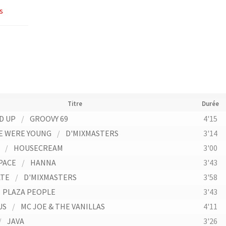
s
Titre
Durée
D UP
/
GROOVY 69
4'15
E WERE YOUNG
/
D'MIXMASTERS
3'14
/
HOUSECREAM
3'00
PACE
/
HANNA
3'43
ATE
/
D'MIXMASTERS
3'58
PLAZA PEOPLE
3'43
US
/
MC JOE & THE VANILLAS
4'11
/
JAVA
3'26