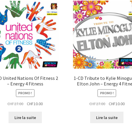
D United Nations Of Fitness 2
1-CD Tribute to Kylie Minogue
– Energy 4 Fitness
Elton John – Energy 4 Fitn
PROMO !
PROMO !
Le
Le
Le
Le
CHF
27.00
CHF
10.00
CHF
27.00
CHF
10.00
prix
prix
prix
prix
initial
actuel
initial
actu
Lire la suite
Lire la suite
était :
est :
était :
est :
CHF27.00.
CHF10.00.
CHF27.00.
CHF1