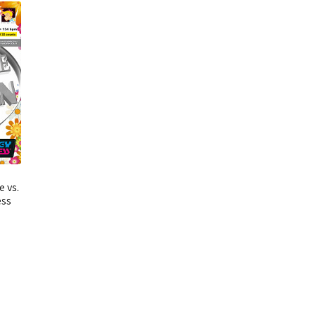
 vs.
ess
el
0.00.