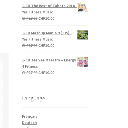
initial
actuel
1-CD The Best of Tabata 2014 -
était :
est :
Yes Fitness Music
CHF27.00.
CHF10.00.
Le
Le
CHF
27.00
CHF
10.00
prix
prix
initial
actuel
1-CD Mashup Mania 9 (135) -
était :
est :
Yes Fitness Music
CHF27.00.
CHF10.00.
Le
Le
CHF
27.00
CHF
10.00
prix
prix
initial
actuel
1-CD Tee Vee Maestro – Energy
était :
est :
4 Fitness
CHF27.00.
CHF10.00.
Le
Le
CHF
27.00
CHF
10.00
prix
prix
initial
actuel
était :
est :
Language
CHF27.00.
CHF10.00.
Français
Deutsch