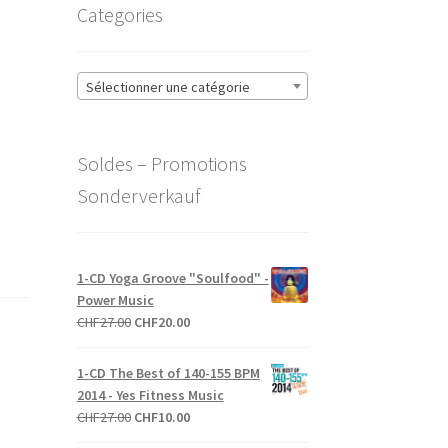
Categories
Sélectionner une catégorie
Soldes – Promotions
Sonderverkauf
1-CD Yoga Groove "Soulfood" -
Power Music
Le
Le
CHF
27.00
CHF
20.00
prix
prix
initial
actuel
1-CD The Best of 140-155 BPM
était :
est :
2014 - Yes Fitness Music
CHF27.00.
CHF20.00.
Le
Le
CHF
27.00
CHF
10.00
prix
prix