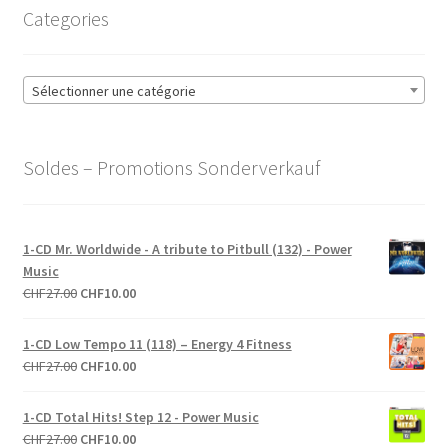
Categories
Sélectionner une catégorie
Soldes – Promotions Sonderverkauf
1-CD Mr. Worldwide - A tribute to Pitbull (132) - Power
Music
Le
Le
CHF
27.00
CHF
10.00
prix
prix
initial
actuel
1-CD Low Tempo 11 (118) – Energy 4 Fitness
était :
est :
Le
Le
CHF
27.00
CHF
10.00
CHF27.00.
CHF10.00.
prix
prix
initial
actuel
1-CD Total Hits! Step 12 - Power Music
était :
est :
Le
Le
CHF
27.00
CHF
10.00