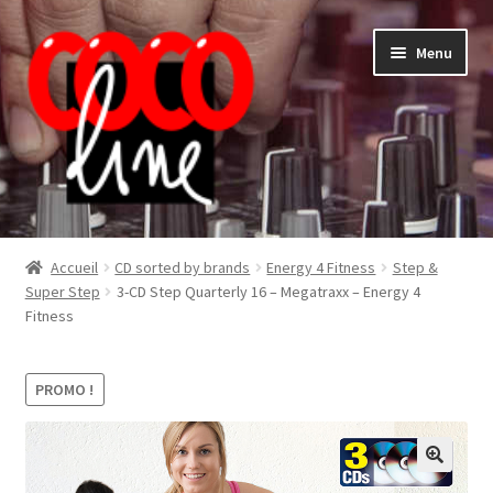
Aller
Aller
Menu
à
au
la
contenu
navigation
Shop
Accueil
CD sorted by brands
Energy 4 Fitness
Step &
Super Step
3-CD Step Quarterly 16 – Megatraxx – Energy 4
Fitness
PROMO !