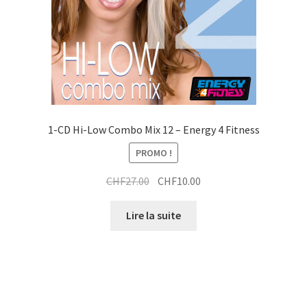
1-CD Hi-Low Combo Mix 12 – Energy 4 Fitness
PROMO !
Le
Le
CHF
27.00
CHF
10.00
prix
prix
initial
actuel
Lire la suite
était :
est :
CHF27.00.
CHF10.00.