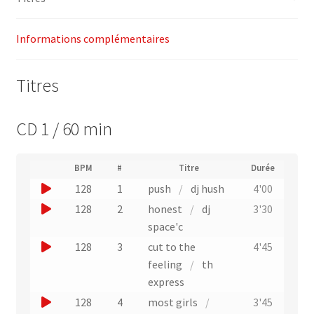
Informations complémentaires
Titres
CD 1 / 60 min
(
BPM
#
Titre
Durée
(
N
J
128
1
push
/
dj hush
4'00
L
u
i
o
J
128
2
honest
/
dj
3'30
m
e
u
é
o
space'c
n
r
e
u
v
J
128
3
cut to the
4'45
o
r
e
e
o
feeling
/
th
d
r
u
r
e
u
express
s
n
p
u
e
l
J
128
4
most girls
/
3'45
i
e
n