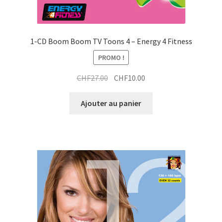
1-CD Boom Boom TV Toons 4 – Energy 4 Fitness
PROMO !
Le
Le
CHF
27.00
CHF
10.00
prix
prix
initial
actuel
Ajouter au panier
était :
est :
CHF27.00.
CHF10.00.