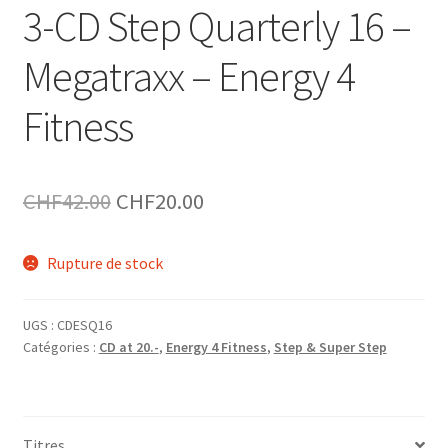
3-CD Step Quarterly 16 –
Megatraxx – Energy 4
Fitness
Le
Le
CHF
42.00
CHF
20.00
prix
prix
Rupture de stock
initial
actuel
était :
est :
UGS :
CDESQ16
CHF42.00.
CHF20.00.
Catégories :
CD at 20.-
,
Energy 4 Fitness
,
Step & Super Step
Titres