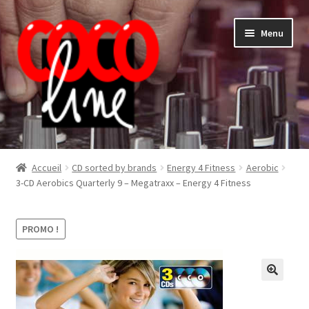
Aller
Aller
Menu
à
au
la
contenu
navigation
Shop
Accueil
CD sorted by brands
Energy 4 Fitness
Aerobic
3-CD Aerobics Quarterly 9 – Megatraxx – Energy 4 Fitness
PROMO !