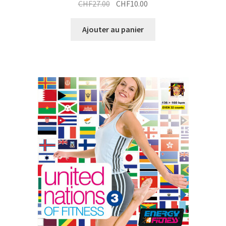
Le
Le
CHF
27.00
CHF
10.00
prix
prix
initial
actuel
Ajouter au panier
était :
est :
CHF27.00.
CHF10.00.