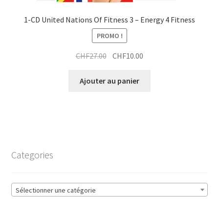
1-CD United Nations Of Fitness 3 – Energy 4 Fitness
PROMO !
Le
Le
CHF
27.00
CHF
10.00
prix
prix
initial
actuel
Ajouter au panier
était :
est :
CHF27.00.
CHF10.00.
Categories
Sélectionner une catégorie