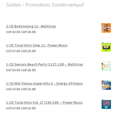
Soldes – Promotions Sonderverkauf
2-CD Bodytoning 12 - Multitrax
Le
Le
CHF
43.00
CHF
20.00
prix
prix
initial
actuel
1-CD Total Hits! Step 12 - Power Music
était :
est :
Le
Le
CHF
27.00
CHF
10.00
CHF43.00.
CHF20.00.
prix
prix
initial
actuel
1-CD Seniors Beach Party (1127-120) – Multitrax
était :
est :
Le
Le
CHF
33.00
CHF
20.00
CHF27.00.
CHF10.00.
prix
prix
initial
actuel
1-CD Mid-Tempo Super Hits 5 – Energy 4 Fitness
était :
est :
Le
Le
CHF
27.00
CHF
10.00
CHF33.00.
CHF20.00.
prix
prix
initial
actuel
1-CD Total Hits! Vol. 27 (130-135) – Power Music
était :
est :
Le
Le
CHF
27.00
CHF
10.00
CHF27.00.
CHF10.00.
prix
prix