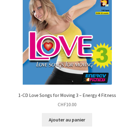
r
t
e
i
a
r
x
t
i
a
t
t
i
r
t
a
i
t
1-CD Love Songs for Moving 3 – Energy 4 Fitness
CHF
10.00
Ajouter au panier