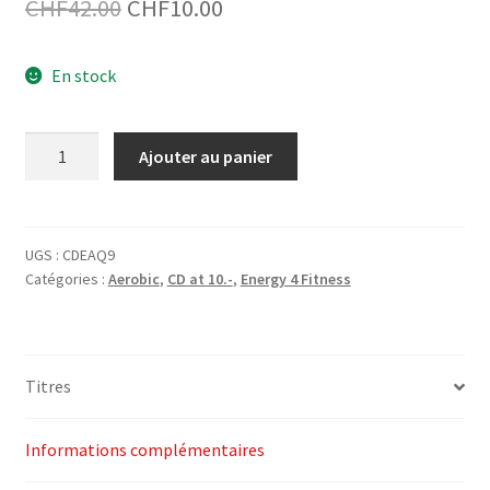
Le
Le
CHF
42.00
CHF
10.00
prix
prix
En stock
initial
actuel
était :
est :
quantité
Ajouter au panier
CHF42.00.
CHF10.00.
de
3-
CD
Aerobics
UGS :
CDEAQ9
Catégories :
Aerobic
,
CD at 10.-
,
Energy 4 Fitness
Quarterly
9
-
Megatraxx
Titres
-
Energy
4
Informations complémentaires
Fitness