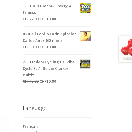
initial
actuel
1-CD 70’s Dream– Energy 4
était :
est :
Fitness
CHF27.00.
CHF10.00.
Le
Le
CHF
27.00
CHF
10.00
prix
prix
initial
actuel
DVD All Cardio Latin Xplosion -
était :
est :
Carlos Arias (63 min.)
CHF27.00.
CHF10.00.
Le
Le
CHF
39.00
CHF
10.00
prix
prix
initial
actuel
2-CD Indoor Cycling 19 "Vibe
était :
est :
Cycle Ed." (Delvin Clarke) -
CHF39.00.
CHF10.00.
Multit
Le
Le
CHF
43.00
CHF
10.00
prix
prix
initial
actuel
était :
est :
Language
CHF43.00.
CHF10.00.
Français