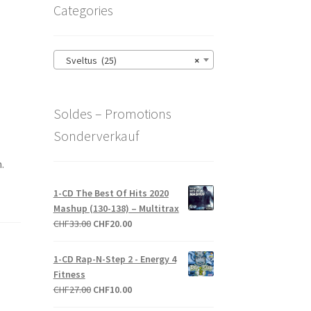
Categories
Sveltus (25)
×
Soldes – Promotions
Sonderverkauf
.
1-CD The Best Of Hits 2020
Mashup (130-138) – Multitrax
Le
Le
CHF
33.00
CHF
20.00
prix
prix
initial
actuel
1-CD Rap-N-Step 2 - Energy 4
était :
est :
Fitness
CHF33.00.
CHF20.00.
Le
Le
CHF
27.00
CHF
10.00
prix
prix