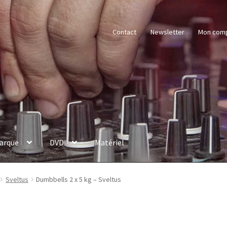
Contact
Newsletter
Mon com
arque
DVD
Matériel
Sveltus
Dumbbells 2 x 5 kg – Sveltus