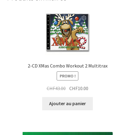
2-CD XMas Combo Workout 2 Multitrax
PROMO !
Le
Le
CHF
43.00
CHF
10.00
prix
prix
initial
actuel
Ajouter au panier
était :
est :
CHF43.00.
CHF10.00.