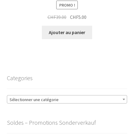
PROMO !
Le
Le
CHF
39.00
CHF
5.00
prix
prix
initial
actuel
Ajouter au panier
était :
est :
CHF39.00.
CHF5.00.
Categories
Sélectionner une catégorie
Soldes – Promotions Sonderverkauf