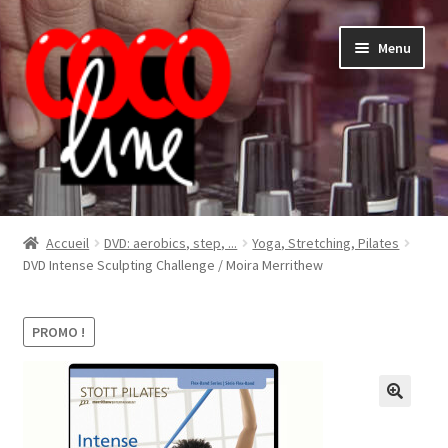
Aller
Aller
Menu
à
au
la
contenu
navigation
Shop
Accueil
DVD: aerobics, step, ...
Yoga, Stretching, Pilates
DVD Intense Sculpting Challenge / Moira Merrithew
PROMO !