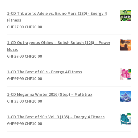
1-CD Tribute to Adele vs. Bruno Mars (130) - Energy 4
Fitness
Le
Le
CHF
27.00
CHF
20.00
prix
prix
initial
actuel
1-CD Outrageous Oldies – Splish Splash (128) – Power
était :
est :
Music
CHF27.00.
CHF20.00.
Le
Le
CHF
27.00
CHF
20.00
prix
prix
initial
actuel
1-CD The Best of 00's - Energy 4 Fitness
était :
est :
Le
Le
CHF
27.00
CHF
10.00
CHF27.00.
CHF20.00.
prix
prix
initial
actuel
1-CD Megamix Winter 2016 (Step) – Multitrax
était :
est :
Le
Le
CHF
33.00
CHF
10.00
CHF27.00.
CHF10.00.
prix
prix
initial
actuel
1-CD The Best of 90’s Vol. 3 (135) – Energy 4 Fitness
était :
est :
Le
Le
CHF
27.00
CHF
10.00
CHF33.00.
CHF10.00.
prix
prix
initial
actuel