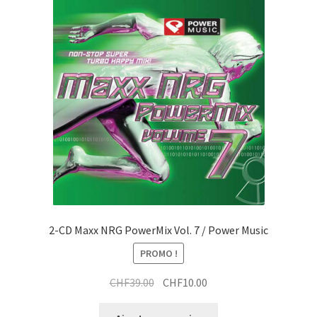
2-CD Maxx NRG PowerMix Vol. 7 / Power Music
PROMO !
Le
Le
CHF
39.00
CHF
10.00
prix
prix
initial
actuel