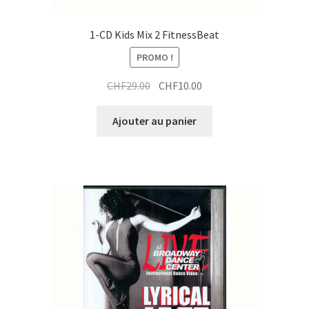
1-CD Kids Mix 2 FitnessBeat
PROMO !
Le
Le
CHF
29.00
CHF
10.00
prix
prix
initial
actuel
Ajouter au panier
était :
est :
CHF29.00.
CHF10.00.