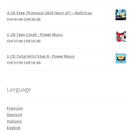
prix
prix
initial
actuel
3-CD Step 79 Annual 2018 (best of) – Multitrax
était :
est :
Le
Le
CHF
47.00
CHF
20.00
CHF55.00.
CHF30.00.
prix
prix
initial
actuel
1-CD Teen Crush - Power Music
était :
est :
Le
Le
CHF
27.00
CHF
10.00
CHF47.00.
CHF20.00.
prix
prix
initial
actuel
1-CD Total Hits! Step 8 - Power Music
était :
est :
Le
Le
CHF
27.00
CHF
10.00
CHF27.00.
CHF10.00.
prix
prix
initial
actuel
était :
est :
Language
CHF27.00.
CHF10.00.
Français
Deutsch
Italiano
English