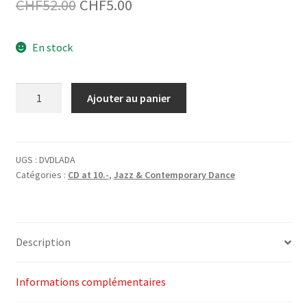
Le
Le
CHF
52.00
CHF
5.00
prix
prix
En stock
initial
actuel
était :
est :
quantité
Ajouter au panier
CHF52.00.
CHF5.00.
de
DVD
Latin
Dance
UGS :
DVDLADA
Catégories :
CD at 10.-
,
Jazz & Contemporary Dance
Vol.
1
"Plena
Style"
Description
(beginner)
/
Luis
Informations complémentaires
Salgado