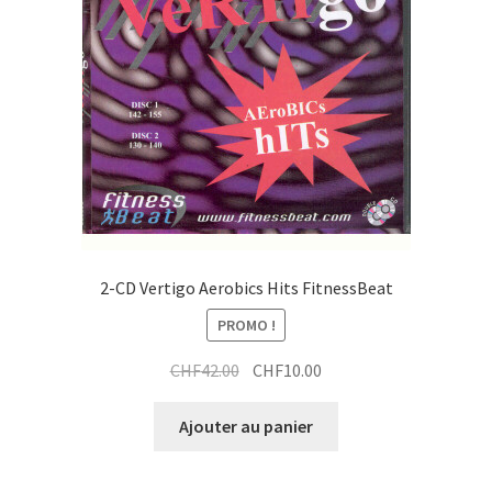
2-CD Vertigo Aerobics Hits FitnessBeat
PROMO !
Le
Le
CHF
42.00
CHF
10.00
prix
prix
initial
actuel
Ajouter au panier
était :
est :
CHF42.00.
CHF10.00.