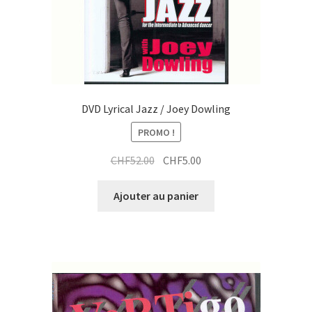
DVD Lyrical Jazz / Joey Dowling
PROMO !
Le
Le
CHF
52.00
CHF
5.00
prix
prix
initial
actuel
Ajouter au panier
était :
est :
CHF52.00.
CHF5.00.