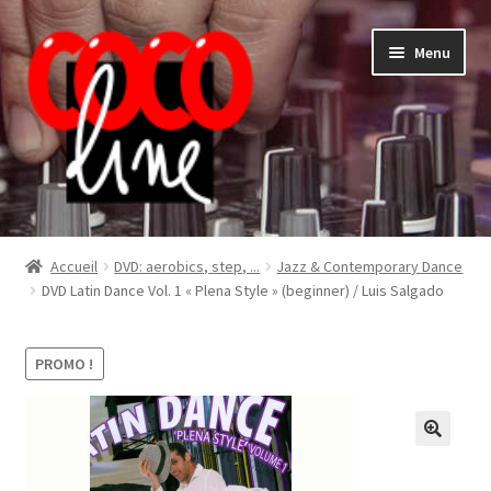
Aller
Aller
Menu
à
au
la
contenu
navigation
Shop
Accueil
DVD: aerobics, step, ...
Jazz & Contemporary Dance
DVD Latin Dance Vol. 1 « Plena Style » (beginner) / Luis Salgado
PROMO !