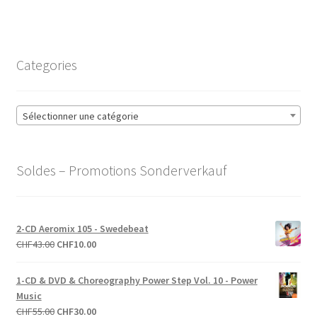
Categories
Sélectionner une catégorie
Soldes – Promotions Sonderverkauf
2-CD Aeromix 105 - Swedebeat
Le
Le
CHF
43.00
CHF
10.00
prix
prix
initial
actuel
1-CD & DVD & Choreography Power Step Vol. 10 - Power
était :
est :
Music
CHF43.00.
CHF10.00.
Le
Le
CHF
55.00
CHF
30.00