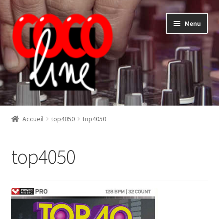
Aller
Aller
Menu
à
au
la
contenu
navigation
Shop
Accueil
top4050
top4050
top4050