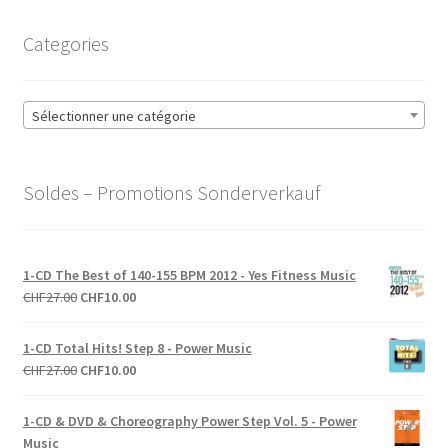
Categories
Sélectionner une catégorie
Soldes – Promotions Sonderverkauf
1-CD The Best of 140-155 BPM 2012 - Yes Fitness Music
Le
Le
CHF
27.00
CHF
10.00
prix
prix
initial
actuel
1-CD Total Hits! Step 8 - Power Music
était :
est :
Le
Le
CHF
27.00
CHF
10.00
CHF27.00.
CHF10.00.
prix
prix
initial
actuel
1-CD & DVD & Choreography Power Step Vol. 5 - Power
était :
est :
Music