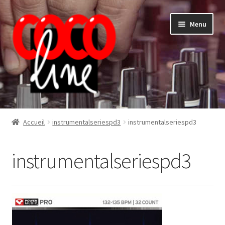
Aller
Aller
Menu
à
au
la
contenu
navigation
Shop
Accueil
instrumentalseriespd3
instrumentalseriespd3
instrumentalseriespd3