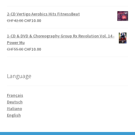
CHF27.00.
CHF20.00.
prix
prix
initial
actuel
2-CD Vertigo Aerobics Hits FitnessBeat
était :
est :
Le
Le
CHF
42.00
CHF
10.00
CHF27.00.
CHF10.00.
prix
prix
initial
actuel
1-CD & DVD & Choreography Group Rx Revolution Vol. 14 -
était :
est :
Power Mu
CHF42.00.
CHF10.00.
Le
Le
CHF
55.00
CHF
10.00
prix
prix
initial
actuel
était :
est :
Language
CHF55.00.
CHF10.00.
Français
Deutsch
Italiano
English