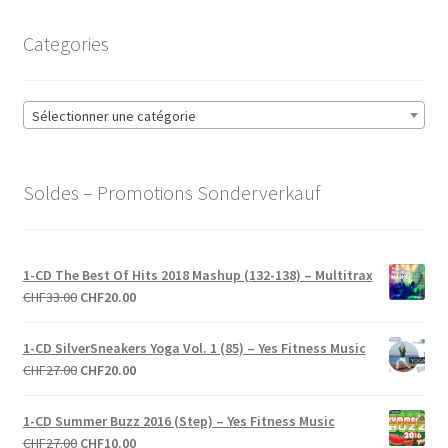
Categories
Sélectionner une catégorie
Soldes – Promotions Sonderverkauf
1-CD The Best Of Hits 2018 Mashup (132-138) – Multitrax
Le
Le
CHF
33.00
CHF
20.00
prix
prix
initial
actuel
1-CD SilverSneakers Yoga Vol. 1 (85) – Yes Fitness Music
était :
est :
Le
Le
CHF
27.00
CHF
20.00
CHF33.00.
CHF20.00.
prix
prix
initial
actuel
1-CD Summer Buzz 2016 (Step) – Yes Fitness Music
était :
est :
Le
Le
CHF
27.00
CHF
10.00