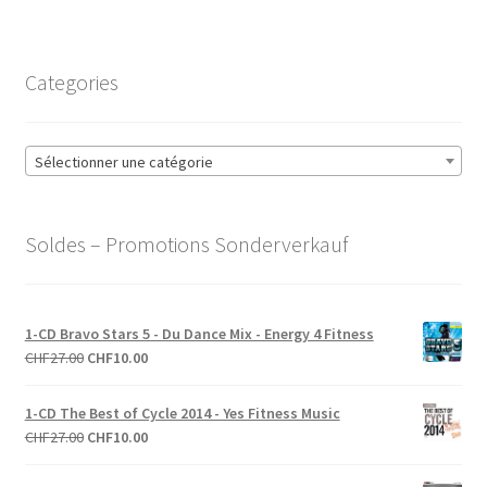
Categories
Sélectionner une catégorie
Soldes – Promotions Sonderverkauf
1-CD Bravo Stars 5 - Du Dance Mix - Energy 4 Fitness
Le
Le
CHF
27.00
CHF
10.00
prix
prix
initial
actuel
1-CD The Best of Cycle 2014 - Yes Fitness Music
était :
est :
Le
Le
CHF
27.00
CHF
10.00
CHF27.00.
CHF10.00.
prix
prix
initial
actuel