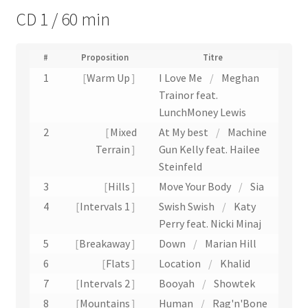
CD 1 / 60 min
(
#
Proposition
Titre
N
1
Warm Up
I Love Me
/
Meghan
u
Trainor feat.
m
LunchMoney Lewis
é
r
2
Mixed
At My best
/
Machine
o
Terrain
Gun Kelly feat. Hailee
d
Steinfeld
e
p
3
Hills
Move Your Body
/
Sia
i
4
Intervals 1
Swish Swish
/
Katy
s
t
Perry feat. Nicki Minaj
e
5
Breakaway
Down
/
Marian Hill
)
6
Flats
Location
/
Khalid
7
Intervals 2
Booyah
/
Showtek
8
Mountains
Human
/
Rag'n'Bone