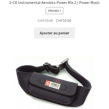
2-CD Instrumental Aerobics Power Mix 2 / Power Music
PROMO !
Le
Le
CHF
39.00
CHF
10.00
prix
prix
initial
actuel
Ajouter au panier
était :
est :
CHF39.00.
CHF10.00.