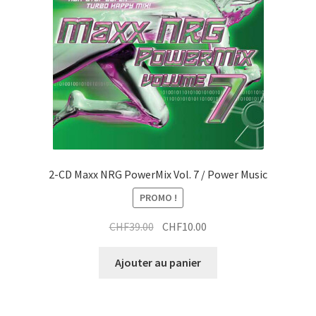
être
choisies
sur
la
page
du
produit
2-CD Maxx NRG PowerMix Vol. 7 / Power Music
PROMO !
Le
Le
CHF
39.00
CHF
10.00
prix
prix
initial
actuel
Ajouter au panier
était :
est :
CHF39.00.
CHF10.00.