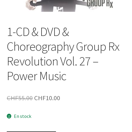
1-CD & DVD &
Choreography Group Rx
Revolution Vol. 27 –
Power Music
Le
Le
CHF
55.00
CHF
10.00
prix
prix
En stock
initial
actuel
était :
est :