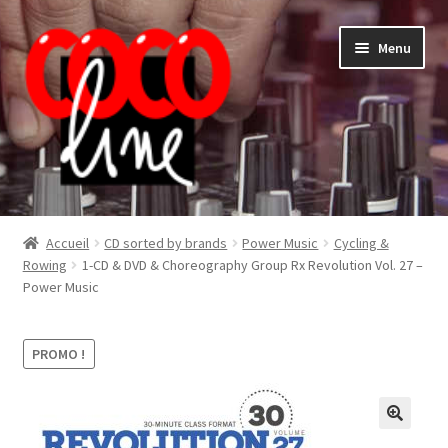
Aller
Aller
Menu
à
au
la
contenu
navigation
Shop
Accueil
CD sorted by brands
Power Music
Cycling &
Rowing
1-CD & DVD & Choreography Group Rx Revolution Vol. 27 –
Power Music
PROMO !