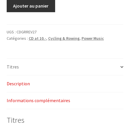
quantité
Ajouter au panier
CHF55.00.
CHF10.00.
de
1-
CD
&
UGS :
CDGRREV27
Catégories :
CD at 10.-
,
Cycling & Rowing
,
Power Music
DVD
&
Choreography
Group
Titres
Rx
Revolution
Vol.
Description
27
–
Informations complémentaires
Power
Music
Titres