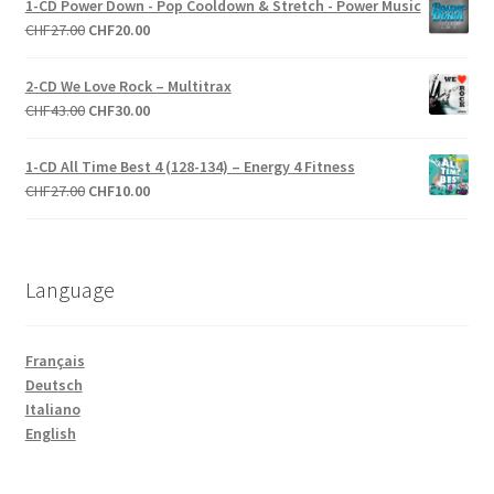
1-CD Power Down - Pop Cooldown & Stretch - Power Music
était :
est :
Le
Le
CHF
27.00
CHF
20.00
CHF27.00.
CHF10.00.
prix
prix
initial
actuel
2-CD We Love Rock – Multitrax
était :
est :
Le
Le
CHF
43.00
CHF
30.00
CHF27.00.
CHF20.00.
prix
prix
initial
actuel
1-CD All Time Best 4 (128-134) – Energy 4 Fitness
était :
est :
Le
Le
CHF
27.00
CHF
10.00
CHF43.00.
CHF30.00.
prix
prix
initial
actuel
était :
est :
Language
CHF27.00.
CHF10.00.
Français
Deutsch
Italiano
English