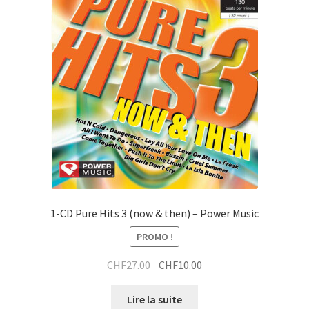
1-CD Pure Hits 3 (now & then) – Power Music
PROMO !
Le
Le
CHF
27.00
CHF
10.00
prix
prix
initial
actuel
Lire la suite