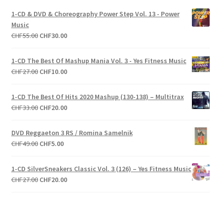
1-CD & DVD & Choreography Power Step Vol. 13 - Power
Music
Le
Le
CHF
55.00
CHF
30.00
prix
prix
initial
actuel
1-CD The Best Of Mashup Mania Vol. 3 - Yes Fitness Music
était :
est :
Le
Le
CHF
27.00
CHF
10.00
CHF55.00.
CHF30.00.
prix
prix
initial
actuel
1-CD The Best Of Hits 2020 Mashup (130-138) – Multitrax
était :
est :
Le
Le
CHF
33.00
CHF
20.00
CHF27.00.
CHF10.00.
prix
prix
initial
actuel
DVD Reggaeton 3 RS / Romina Samelnik
était :
est :
Le
Le
CHF
49.00
CHF
5.00
CHF33.00.
CHF20.00.
prix
prix
initial
actuel
1-CD SilverSneakers Classic Vol. 3 (126) – Yes Fitness Music
était :
est :
Le
Le
CHF
27.00
CHF
20.00
CHF49.00.
CHF5.00.
prix
prix
initial
actuel
était :
est :