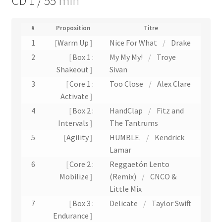
CD 1 / 55 min
(
#
Proposition
Titre
N
1
Warm Up
Nice For What
/
Drake
u
2
Box 1 :
My My My!
/
Troye
m
é
Shakeout
Sivan
r
3
Core 1 :
Too Close
/
Alex Clare
o
Activate
d
e
4
Box 2 :
HandClap
/
Fitz and
p
Intervals
The Tantrums
i
5
s
Agility
HUMBLE.
/
Kendrick
t
Lamar
e
6
Core 2 :
Reggaetón Lento
)
Mobilize
(Remix)
/
CNCO &
Little Mix
7
Box 3 :
Delicate
/
Taylor Swift
Endurance