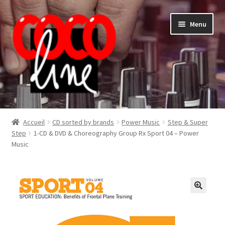
Aller
Aller
Menu
à
au
la
contenu
navigation
Shop
Accueil
CD sorted by brands
Power Music
Step & Super
Step
1-CD & DVD & Choreography Group Rx Sport 04 – Power
Music