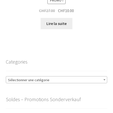
PROMO !
Le
Le
CHF
27.00
CHF
10.00
prix
prix
initial
actuel
Lire la suite
était :
est :
CHF27.00.
CHF10.00.
Categories
Sélectionner une catégorie
Soldes – Promotions Sonderverkauf