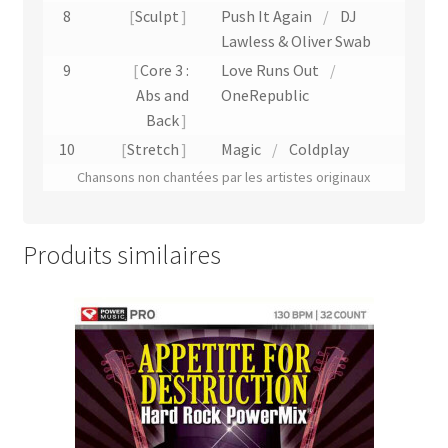
8
Sculpt
Push It Again
/
DJ
Lawless & Oliver Swab
9
Core 3 :
Love Runs Out
/
Abs and
OneRepublic
Back
10
Stretch
Magic
/
Coldplay
Chansons non chantées par les artistes originaux
Produits similaires