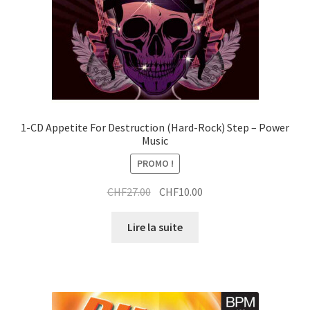
1-CD Appetite For Destruction (Hard-Rock) Step – Power
Music
PROMO !
Le
Le
CHF
27.00
CHF
10.00
prix
prix
initial
actuel
Lire la suite
était :
est :
CHF27.00.
CHF10.00.