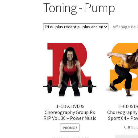
Toning - Pump
Affichage de 
1-CD & DVD &
1-CD & D
Choreography Group Rx
Choreography
RIP Vol. 30 – Power Music
Sport 04 – Po
CHF
55.
PROMO !