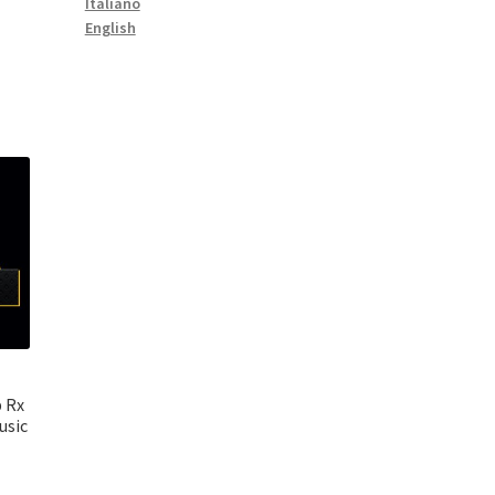
Italiano
English
 Rx
usic