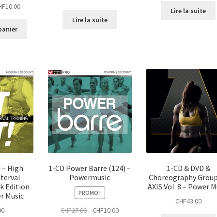
Le
HF
10.00
Lire la suite
x
prix
Lire la suite
ial
actuel
panier
t :
est :
27.00.
CHF10.00.
! – High
1-CD Power Barre (124) –
1-CD & DVD &
nterval
Powermusic
Choreography Group
k Edition
AXIS Vol. 8 – Power M
PROMO !
r Music
CHF
43.00
Le
Le
00
CHF
27.00
CHF
10.00