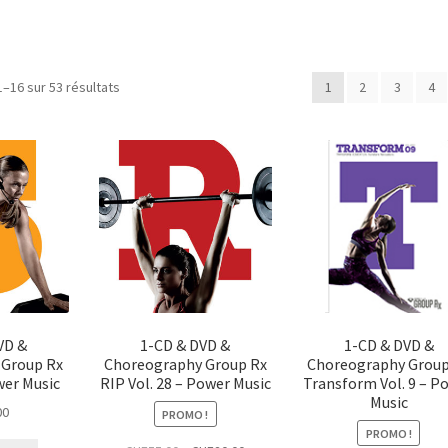
Trié
1–16 sur 53 résultats
1
2
3
4
du
plus
récent
au
plus
ancien
VD &
1-CD & DVD &
1-CD & DVD &
 Group Rx
Choreography Group Rx
Choreography Group
wer Music
RIP Vol. 28 – Power Music
Transform Vol. 9 – P
Music
00
PROMO !
PROMO !