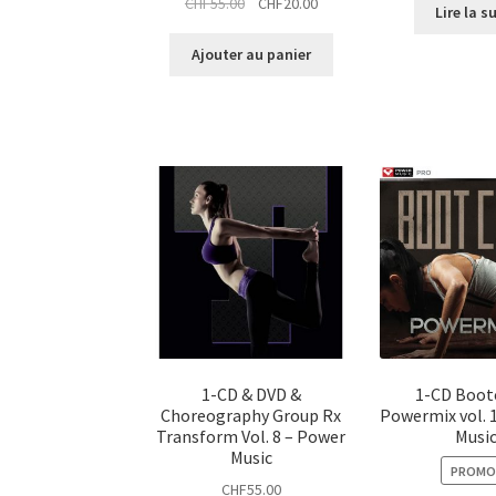
Le
Le
CHF
55.00
CHF
20.00
Lire la s
prix
prix
initial
actuel
Ajouter au panier
était :
est :
CHF55.00.
CHF20.00.
1-CD & DVD &
1-CD Boo
Choreography Group Rx
Powermix vol. 
Transform Vol. 8 – Power
Musi
Music
PROMO 
CHF
55.00