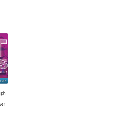
igh
l
wer