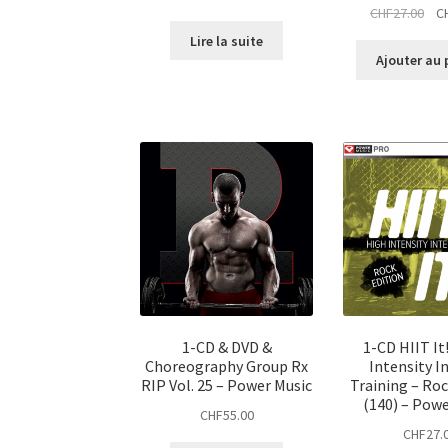
Le
CHF
27.00
C
pri
Lire la suite
init
Ajouter au 
étai
CHF
1-CD & DVD &
1-CD HIIT It
Choreography Group Rx
Intensity I
RIP Vol. 25 – Power Music
Training – Roc
(140) – Powe
CHF
55.00
CHF
27.