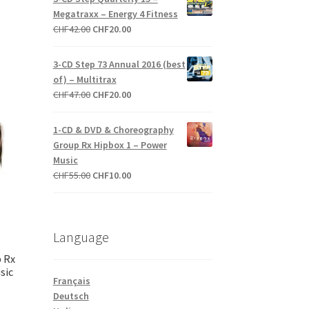
était :
est :
Megatraxx – Energy 4 Fitness
Le
0
CHF27.00.
CHF10.00.
Le
Le
CHF
42.00
CHF
20.00
prix
prix
prix
actuel
initial
actuel
est :
3-CD Step 73 Annual 2016 (best
était :
est :
CHF20.00.
of) – Multitrax
CHF42.00.
CHF20.00.
Le
Le
CHF
47.00
CHF
20.00
prix
prix
initial
actuel
1-CD & DVD & Choreography
était :
est :
Group Rx Hipbox 1 – Power
CHF47.00.
CHF20.00.
Music
Le
Le
CHF
55.00
CHF
10.00
prix
prix
initial
actuel
était :
est :
Language
CHF55.00.
CHF10.00.
 Rx
sic
Français
Deutsch