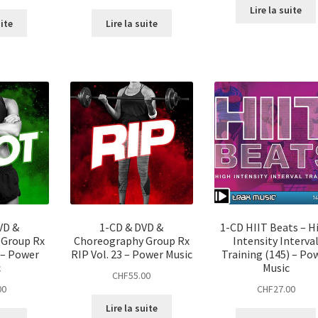
prix
prix
Lire la suite
initial
actuel
uite
Lire la suite
était :
est :
CHF27.00.
CHF10.00.
VD &
1-CD & DVD &
1-CD HIIT Beats – H
 Group Rx
Choreography Group Rx
Intensity Interva
 – Power
RIP Vol. 23 – Power Music
Training (145) – Po
c
Music
CHF
55.00
00
CHF
27.00
Lire la suite