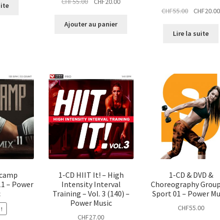
Le
Le
CHF
55.00
CHF
20.00
uite
Le
CHF
55.00
CHF
20.0
prix
prix
prix
initial
actuel
Ajouter au panier
initial
était :
est :
Lire la suite
était :
CHF55.00.
CHF20.00.
CHF55.00.
tcamp
1-CD HIIT It! – High
1-CD & DVD &
11 – Power
Intensity Interval
Choreography Group
c
Training – Vol. 3 (140) –
Sport 01 – Power Mu
Power Music
CHF
55.00
!
CHF
27.00