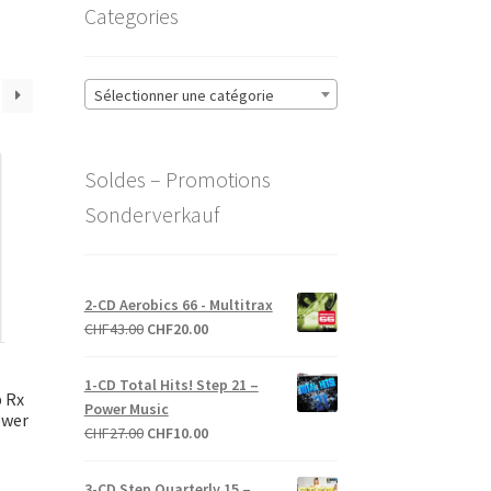
Categories
Sélectionner une catégorie
Soldes – Promotions
Sonderverkauf
2-CD Aerobics 66 - Multitrax
Le
Le
CHF
43.00
CHF
20.00
prix
prix
initial
actuel
1-CD Total Hits! Step 21 –
 Rx
était :
est :
Power Music
ower
CHF43.00.
CHF20.00.
Le
Le
CHF
27.00
CHF
10.00
prix
prix
initial
actuel
3-CD Step Quarterly 15 –