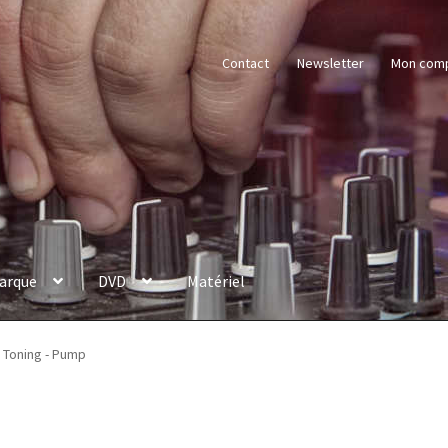
Contact
Newsletter
Mon com
arque
DVD
Matériel
Toning - Pump