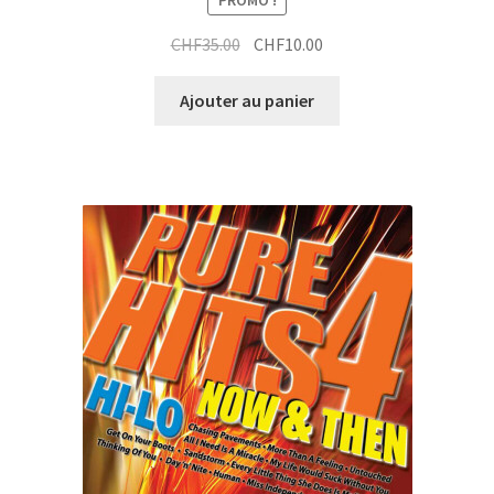
Le
Le
CHF
35.00
CHF
10.00
prix
prix
initial
actuel
Ajouter au panier
était :
est :
CHF35.00.
CHF10.00.