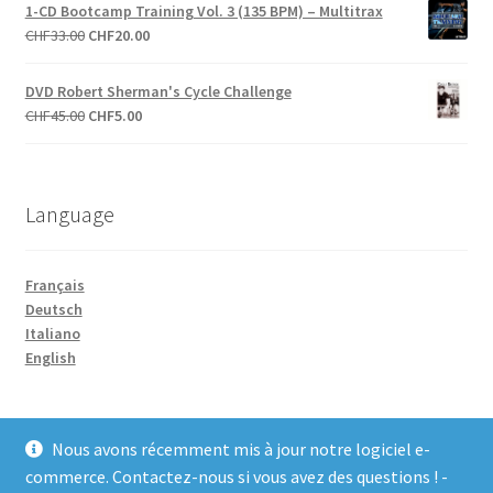
initial
actuel
1-CD Bootcamp Training Vol. 3 (135 BPM) – Multitrax
était :
est :
Le
Le
CHF
33.00
CHF
20.00
CHF27.00.
CHF10.00.
prix
prix
initial
actuel
DVD Robert Sherman's Cycle Challenge
était :
est :
Le
Le
CHF
45.00
CHF
5.00
CHF33.00.
CHF20.00.
prix
prix
initial
actuel
était :
est :
Language
CHF45.00.
CHF5.00.
Français
Deutsch
Italiano
English
Nous avons récemment mis à jour notre logiciel e-
commerce. Contactez-nous si vous avez des questions ! -