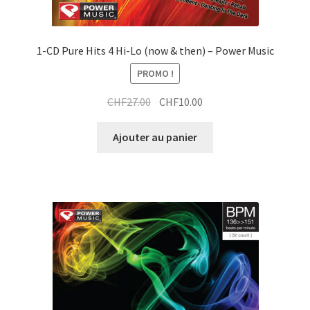
1-CD Pure Hits 4 Hi-Lo (now & then) – Power Music
PROMO !
Le
Le
CHF
27.00
CHF
10.00
prix
prix
initial
actuel
Ajouter au panier
était :
est :
CHF27.00.
CHF10.00.