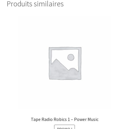
x
u
Produits similaires
i
t
n
t
r
e
a
x
i
t
t
r
a
i
t
Tape Radio Robics 1 – Power Music
PROMO !