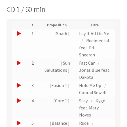
CD 1 / 60 min
(
#
Proposition
Titre
(
N
J
1
Spark
Lay It All On Me
L
u
i
o
/
Rudimental
m
e
u
feat. Ed
é
n
r
e
Sheeran
v
o
r
e
J
2
Sun
Fast Car
/
d
r
u
o
Salutations
Jonas Blue feat.
e
s
n
p
u
Dakota
l
i
e
e
'
J
3
Fusion 1
Hold Me Up
/
s
x
e
r
o
Conrad Sewell
t
x
t
u
e
u
J
4
Core 1
Stay
/
Kygo
t
r
)
n
e
r
o
feat. Maty
a
e
a
r
u
Noyes
i
i
x
u
e
J
5
Balance
Rude
/
t
t
t