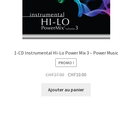
1-CD Instrumental Hi-Lo Power Mix 3 – Power Music
PROMO !
Le
Le
CHF
27.00
CHF
10.00
prix
prix
initial
actuel
Ajouter au panier
était :
est :
CHF27.00.
CHF10.00.