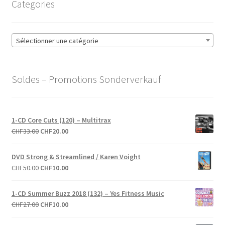
Categories
Sélectionner une catégorie
Soldes – Promotions Sonderverkauf
1-CD Core Cuts (120) – Multitrax
Le
Le
CHF
33.00
CHF
20.00
prix
prix
initial
actuel
DVD Strong & Streamlined / Karen Voight
était :
est :
Le
Le
CHF
50.00
CHF
10.00
CHF33.00.
CHF20.00.
prix
prix
initial
actuel
1-CD Summer Buzz 2018 (132) – Yes Fitness Music
était :
est :
Le
Le
CHF
27.00
CHF
10.00
CHF50.00.
CHF10.00.
prix
prix