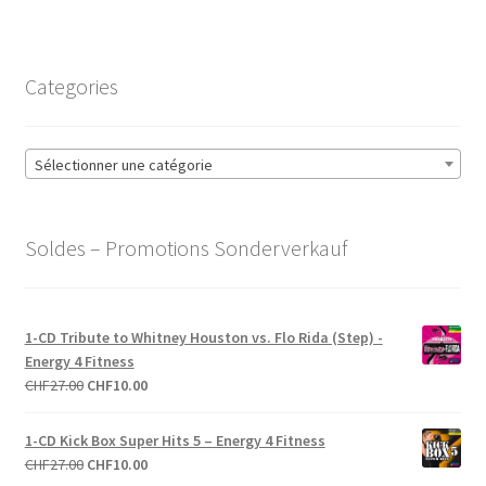
Categories
Sélectionner une catégorie
Soldes – Promotions Sonderverkauf
1-CD Tribute to Whitney Houston vs. Flo Rida (Step) -
Energy 4 Fitness
Le
Le
CHF
27.00
CHF
10.00
prix
prix
initial
actuel
1-CD Kick Box Super Hits 5 – Energy 4 Fitness
était :
est :
Le
Le
CHF
27.00
CHF
10.00
CHF27.00.
CHF10.00.