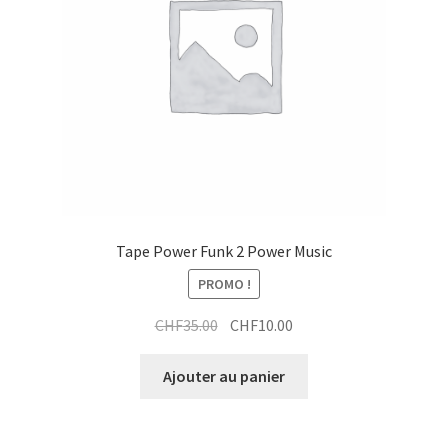
Tape Power Funk 2 Power Music
PROMO !
Le
Le
CHF
35.00
CHF
10.00
prix
prix
initial
actuel
Ajouter au panier
était :
est :
CHF35.00.
CHF10.00.