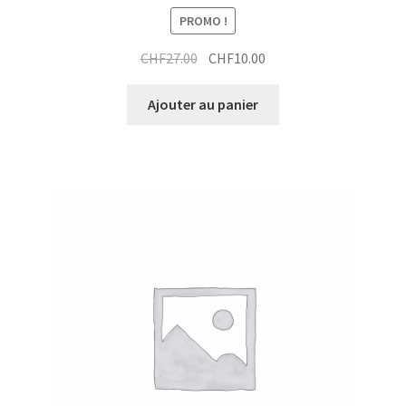
PROMO !
Le
Le
CHF
27.00
CHF
10.00
prix
prix
initial
actuel
Ajouter au panier
était :
est :
CHF27.00.
CHF10.00.