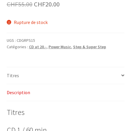
Le
Le
CHF
55.00
CHF
20.00
prix
prix
Rupture de stock
initial
actuel
était :
est :
UGS :
CDGRPS15
CHF55.00.
CHF20.00.
Catégories :
CD at 20.-
,
Power Music
,
Step & Super Step
Titres
Description
Titres
CD 1 / 60 min