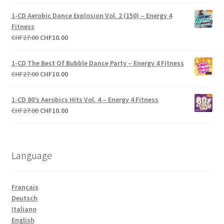
prix
prix
initial
actuel
1-CD Aerobic Dance Explosion Vol. 2 (150) – Energy 4
était :
est :
Fitness
CHF27.00.
CHF10.00.
Le
Le
CHF
27.00
CHF
10.00
prix
prix
initial
actuel
1-CD The Best Of Bubble Dance Party – Energy 4 Fitness
était :
est :
Le
Le
CHF
27.00
CHF
10.00
CHF27.00.
CHF10.00.
prix
prix
initial
actuel
1-CD 80’s Aerobics Hits Vol. 4 – Energy 4 Fitness
était :
est :
Le
Le
CHF
27.00
CHF
10.00
CHF27.00.
CHF10.00.
prix
prix
initial
actuel
était :
est :
Language
CHF27.00.
CHF10.00.
Français
Deutsch
Italiano
English