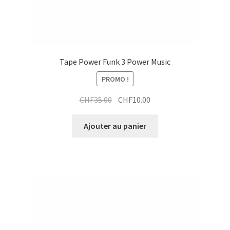
Tape Power Funk 3 Power Music
PROMO !
Le
Le
CHF
35.00
CHF
10.00
prix
prix
initial
actuel
Ajouter au panier
était :
est :
CHF35.00.
CHF10.00.