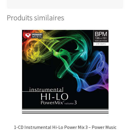
e
r
t
r
x
u
a
t
n
Produits similaires
i
r
e
t
a
x
i
t
t
r
a
i
t
1-CD Instrumental Hi-Lo Power Mix 3 – Power Music