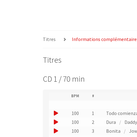
Titres
Informations complémentaire
Titres
CD 1 / 70 min
(
BPM
#
(
N
L
u
i
J
100
1
Todo comienza 
m
e
o
é
J
100
2
Dura
/
Daddy
n
r
u
o
v
J
100
3
Bonita
/
Jow
o
e
e
u