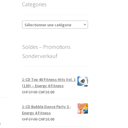
Categories
Sélectionner une catégorie
Soldes – Promotions
Sonderverkauf
1-CD Top 40 Fitness Hits Vol. 1
(135) – Energy 4 Fitness
Le
Le
CHF
27.00
CHF
10.00
prix
prix
initial
actuel
1-CD Bubble Dance Party 3 -
était :
est :
Energy 4 Fitness
CHF27.00.
CHF10.00.
Le
Le
CHF
27.00
CHF
10.00
n
prix
prix