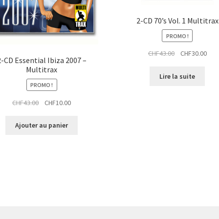
2-CD 70’s Vol. 1 Multitrax
PROMO !
Le
Le
CHF
43.00
CHF
30.00
2-CD Essential Ibiza 2007 –
prix
prix
Multitrax
initial
actu
Lire la suite
était :
est :
PROMO !
CHF43.00.
CHF3
Le
Le
CHF
43.00
CHF
10.00
prix
prix
initial
actuel
Ajouter au panier
était :
est :
CHF43.00.
CHF10.00.