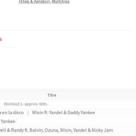
(Step & Aerobic)
,
Multitrax
s
Titre
Workout 1- approx. 60m.
en la disco
/
Wisin ft. Yandel & Daddy Yankee
 Yankee
ell & Randy ft. Balvin, Ozuna, Wisin, Yandel & Nicky Jam