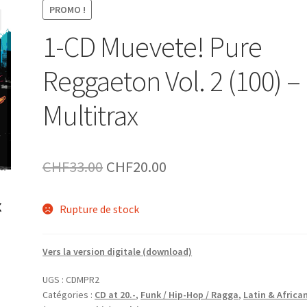
PROMO !
1-CD Muevete! Pure
Reggaeton Vol. 2 (100) –
Multitrax
Le
Le
CHF
33.00
CHF
20.00
prix
prix
Rupture de stock
initial
actuel
était :
est :
Vers la version digitale (download)
CHF33.00.
CHF20.00.
UGS :
CDMPR2
Catégories :
CD at 20.-
,
Funk / Hip-Hop / Ragga
,
Latin & Africa