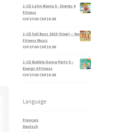
initial
actuel
1-CD Latin Mania 5 - Energy 4
était :
est :
Fitness
CHF27.00.
CHF10.00.
Le
Le
CHF
27.00
CHF
10.00
prix
prix
initial
actuel
1-CD Fall Buzz 2015 (Step) – Yes
était :
est :
Fitness Music
CHF27.00.
CHF10.00.
Le
Le
CHF
27.00
CHF
10.00
prix
prix
initial
actuel
1-CD Bubble Dance Party 5 –
était :
est :
Energy 4 Fitness
CHF27.00.
CHF10.00.
Le
Le
CHF
27.00
CHF
10.00
prix
prix
initial
actuel
était :
est :
Language
CHF27.00.
CHF10.00.
Français
Deutsch