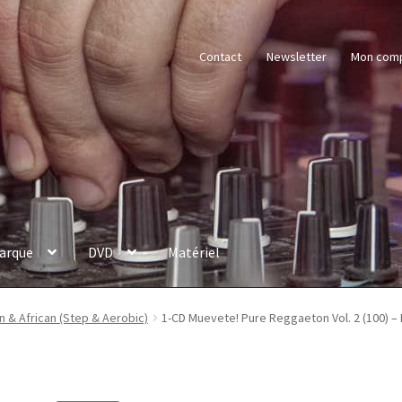
Contact
Newsletter
Mon com
arque
DVD
Matériel
in & African (Step & Aerobic)
1-CD Muevete! Pure Reggaeton Vol. 2 (100) – 