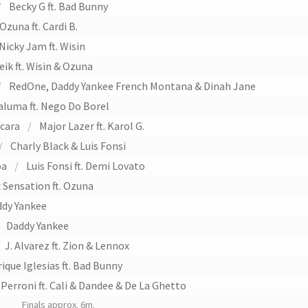
/
Becky G ft. Bad Bunny
Ozuna ft. Cardi B.
Nicky Jam ft. Wisin
eik ft. Wisin & Ozuna
/
RedOne, Daddy Yankee French Montana & Dinah Jane
luma ft. Nego Do Borel
 cara
/
Major Lazer ft. Karol G.
/
Charly Black & Luis Fonsi
pa
/
Luis Fonsi ft. Demi Lovato
 Sensation ft. Ozuna
dy Yankee
/
Daddy Yankee
J. Alvarez ft. Zion & Lennox
ique Iglesias ft. Bad Bunny
Perroni ft. Cali & Dandee & De La Ghetto
Finals approx. 6m.