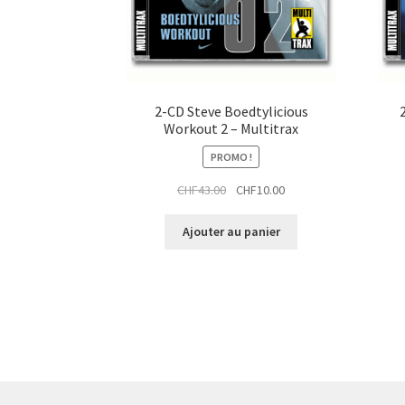
i
t
2-CD Steve Boedtylicious
Workout 2 – Multitrax
PROMO !
Le
Le
CHF
43.00
CHF
10.00
prix
prix
initial
actuel
Ajouter au panier
était :
est :
CHF43.00.
CHF10.00.