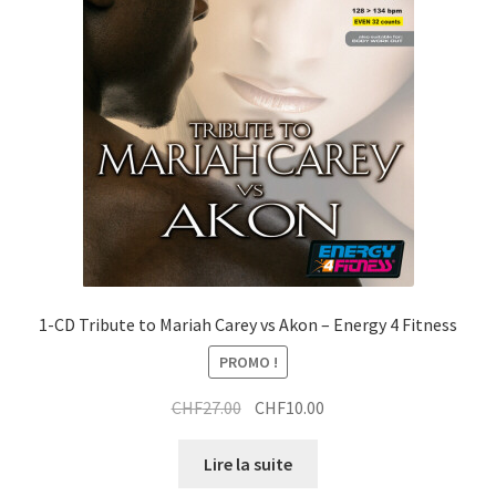
a
x
i
t
t
r
a
i
t
1-CD Tribute to Mariah Carey vs Akon – Energy 4 Fitness
PROMO !
Le
Le
CHF
27.00
CHF
10.00
prix
prix
initial
actuel
Lire la suite
était :
est :