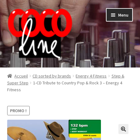
Aller
Aller
Menu
à
au
la
contenu
navigation
Shop
Accueil
CD sorted by brands
Energy 4 Fitness
Step &
Super Step
1-CD Tribute to Country Pop & Rock 3 – Energy 4
Fitness
PROMO !