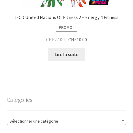
1-CD United Nations Of Fitness 2 – Energy 4 Fitness
PROMO !
Le
Le
CHF
27.00
CHF
10.00
prix
prix
initial
actuel
Lire la suite
était :
est :
CHF27.00.
CHF10.00.
Categories
Sélectionner une catégorie