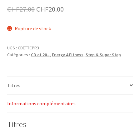
Le
Le
CHF
27.00
CHF
20.00
prix
prix
Rupture de stock
initial
actuel
était :
est :
UGS :
CDETTCPR3
CHF27.00.
CHF20.00.
Catégories :
CD at 20.-
,
Energy 4 Fitness
,
Step & Super Step
Titres
Informations complémentaires
Titres