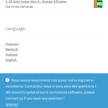
1-CD Girls Super Hits 4 – Energy 4 Fitness
était :
est :
Le
Le
CHF
27.00
CHF
10.00
CHF27.00.
CHF10.00.
prix
prix
initial
actuel
était :
est :
Language
CHF27.00.
CHF10.00.
Français
Deutsch
Italiano
English
Nous avons récemment mis à jour notre logiciel e-
commerce. Contactez-nous si vous avez des questions ! -
We recently updated our e-commerce software, please
© COCO-line 2026
contact us if you have any question !
Conditions d’utilisation
Built with WooCommerce
.
Ignorer