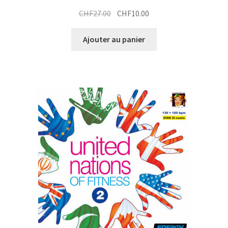
Le
Le
CHF
27.00
CHF
10.00
prix
prix
initial
actuel
Ajouter au panier
était :
est :
CHF27.00.
CHF10.00.