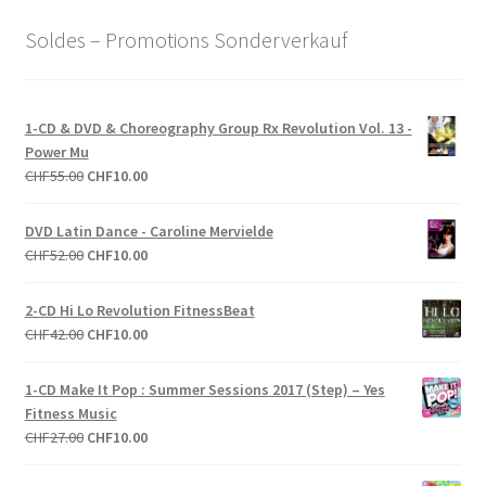
Soldes – Promotions Sonderverkauf
1-CD & DVD & Choreography Group Rx Revolution Vol. 13 -
Power Mu
Le
Le
CHF
55.00
CHF
10.00
prix
prix
initial
actuel
DVD Latin Dance - Caroline Mervielde
était :
est :
Le
Le
CHF
52.00
CHF
10.00
CHF55.00.
CHF10.00.
prix
prix
initial
actuel
2-CD Hi Lo Revolution FitnessBeat
était :
est :
Le
Le
CHF
42.00
CHF
10.00
CHF52.00.
CHF10.00.
prix
prix
initial
actuel
1-CD Make It Pop : Summer Sessions 2017 (Step) – Yes
était :
est :
Fitness Music
CHF42.00.
CHF10.00.
Le
Le
CHF
27.00
CHF
10.00
prix
prix
initial
actuel