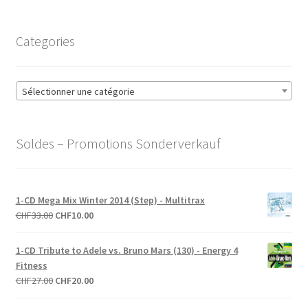
Categories
Sélectionner une catégorie
Soldes – Promotions Sonderverkauf
1-CD Mega Mix Winter 2014 (Step) - Multitrax
Le
Le
CHF
33.00
CHF
10.00
prix
prix
initial
actuel
1-CD Tribute to Adele vs. Bruno Mars (130) - Energy 4
était :
est :
Fitness
CHF33.00.
CHF10.00.
Le
Le
CHF
27.00
CHF
20.00
prix
prix