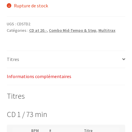
Rupture de stock
initial
actuel
était :
est :
UGS :
CDSTD2
CHF43.00.
CHF20.00.
Catégories :
CD at 20.-
,
Combo Mid-Tempo & Step
,
Multitrax
Titres
Informations complémentaires
Titres
CD 1 / 73 min
(
BPM
#
Titre