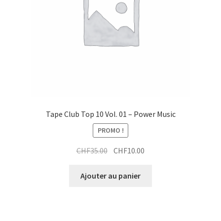
Tape Club Top 10 Vol. 01 – Power Music
PROMO !
Le
Le
CHF
35.00
CHF
10.00
prix
prix
initial
actuel
Ajouter au panier
était :
est :
CHF35.00.
CHF10.00.