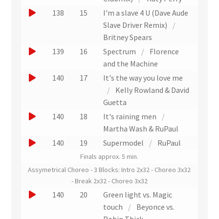
i
r
x
n
r
u
J
t
138
15
I'm a slave 4 U (Dave Aude
a
t
e
u
e
o
Slave Driver Remix)
/
i
r
x
n
r
u
Britney Spears
t
a
t
e
u
e
J
139
16
Spectrum
/
Florence
i
r
x
n
r
o
and the Machine
t
a
t
e
u
u
J
140
17
It's the way you love me
i
r
x
n
e
o
/
Kelly Rowland & David
t
a
t
e
r
u
Guetta
i
r
x
u
e
J
140
18
It's raining men
/
t
a
t
n
r
o
Martha Wash & RuPaul
i
r
e
u
u
J
140
19
Supermodel
/
RuPaul
t
a
x
n
e
o
Finals approx. 5 min.
i
t
e
r
u
Assymetrical Choreo - 3 Blocks: Intro 2x32 - Choreo 3x32
t
r
x
u
e
- Break 2x32 - Choreo 3x32
a
t
n
r
J
140
20
Green light vs. Magic
i
r
e
u
o
touch
/
Beyonce vs.
t
a
x
n
u
Robin Thick