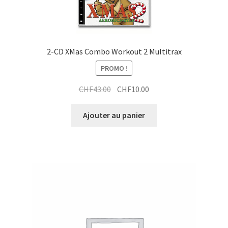
2-CD XMas Combo Workout 2 Multitrax
PROMO !
Le
Le
CHF
43.00
CHF
10.00
prix
prix
initial
actuel
Ajouter au panier
était :
est :
CHF43.00.
CHF10.00.