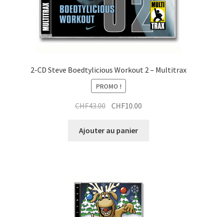
2-CD Steve Boedtylicious Workout 2 – Multitrax
PROMO !
Le
Le
CHF
43.00
CHF
10.00
prix
prix
initial
actuel
Ajouter au panier
était :
est :
CHF43.00.
CHF10.00.