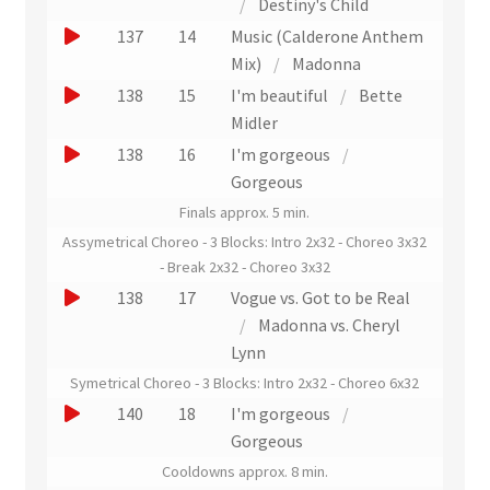
u
/
Destiny's Child
t
t
n
e
J
137
14
Music (Calderone Anthem
r
e
r
o
Mix)
/
Madonna
a
x
u
u
J
138
15
I'm beautiful
/
Bette
i
t
n
e
o
Midler
t
r
e
r
u
J
138
16
I'm gorgeous
/
a
x
u
e
o
Gorgeous
i
t
n
r
u
Finals approx. 5 min.
t
r
e
u
e
Assymetrical Choreo - 3 Blocks: Intro 2x32 - Choreo 3x32
a
x
n
r
- Break 2x32 - Choreo 3x32
i
t
e
u
J
138
17
Vogue vs. Got to be Real
t
r
x
n
o
/
Madonna vs. Cheryl
a
t
e
u
Lynn
i
r
x
e
Symetrical Choreo - 3 Blocks: Intro 2x32 - Choreo 6x32
t
a
t
r
J
140
18
I'm gorgeous
/
i
r
u
o
Gorgeous
t
a
n
u
Cooldowns approx. 8 min.
i
e