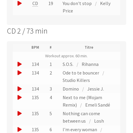
e
J
CD
19
You don't stop
/
Kelly
t
x
r
o
Price
t
u
u
r
n
e
CD 2 / 73 min
a
e
r
i
x
u
t
t
(
n
BPM
#
Titre
(
r
N
e
Workout approx. 60 min.
L
u
a
i
x
J
134
1
S.O.S.
/
Rihanna
m
i
e
t
o
é
J
134
2
Ode to te bouncer
/
n
t
r
r
u
o
v
Studio Killers
o
a
e
e
u
J
134
3
Domino
/
Jessie J.
d
r
i
r
e
e
o
J
135
4
Next to me (Mojam
s
t
u
p
r
u
l
o
Remix)
/
Emeli Sandé
i
n
u
'
e
u
s
J
135
5
Nothing can come
e
e
n
r
t
e
o
between us
/
Losh
x
x
e
e
u
r
t
u
J
135
6
I'm every woman
/
t
)
x
n
r