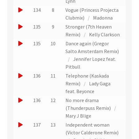
o
Lynn
t
a
t
n
r
u
J
134
8
Vogue (Princess Projecta
i
r
e
u
e
o
Clubmix)
/
Madonna
t
a
x
n
r
u
J
135
9
Stronger (7th Heaven
i
t
e
u
e
o
Remix)
/
Kelly Clarkson
t
r
x
n
r
u
J
135
10
Dance again (Gregor
a
t
e
u
e
o
Salto Amsterdam Remix)
i
r
x
n
r
u
/
Jennifer Lopez feat.
t
a
t
e
u
e
Pitbull
i
r
x
n
r
J
136
11
Telephone (Kaskada
t
a
t
e
u
o
Remix)
/
Lady Gaga
i
r
x
n
u
feat. Beyonce
t
a
t
e
e
J
136
12
No more drama
i
r
x
r
o
(Thunderpuss Remix)
/
t
a
t
u
u
Mary J Blige
i
r
n
e
J
137
13
Independent woman
t
a
e
r
o
(Victor Calderone Remix)
i
x
u