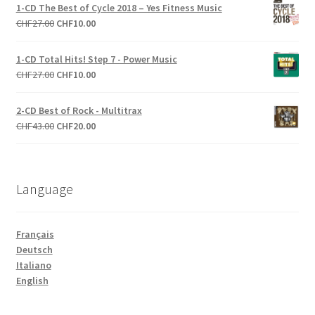
initial
actuel
1-CD The Best of Cycle 2018 – Yes Fitness Music
était :
est :
Le
Le
CHF
27.00
CHF
10.00
CHF27.00.
CHF20.00.
prix
prix
initial
actuel
1-CD Total Hits! Step 7 - Power Music
était :
est :
Le
Le
CHF
27.00
CHF
10.00
CHF27.00.
CHF10.00.
prix
prix
initial
actuel
2-CD Best of Rock - Multitrax
était :
est :
Le
Le
CHF
43.00
CHF
20.00
CHF27.00.
CHF10.00.
prix
prix
initial
actuel
était :
est :
Language
CHF43.00.
CHF20.00.
Français
Deutsch
Italiano
English