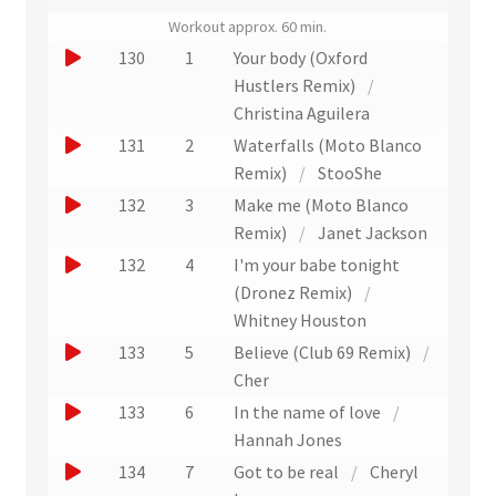
(
N
Workout approx. 60 min.
L
u
i
J
130
1
Your body (Oxford
m
e
o
é
Hustlers Remix)
/
n
r
u
Christina Aguilera
v
o
e
e
J
131
2
Waterfalls (Moto Blanco
d
r
r
o
e
Remix)
/
StooShe
s
u
p
u
J
132
3
Make me (Moto Blanco
l
i
n
e
'
o
Remix)
/
Janet Jackson
s
e
e
r
u
t
J
132
4
I'm your babe tonight
x
x
u
e
e
o
(Dronez Remix)
/
t
t
)
n
r
r
u
Whitney Houston
r
e
a
u
e
J
133
5
Believe (Club 69 Remix)
/
i
a
x
n
r
o
Cher
t
i
t
e
u
)
u
J
133
6
In the name of love
/
t
r
x
n
e
o
Hannah Jones
a
t
e
r
u
J
134
7
Got to be real
/
Cheryl
i
r
x
u
e