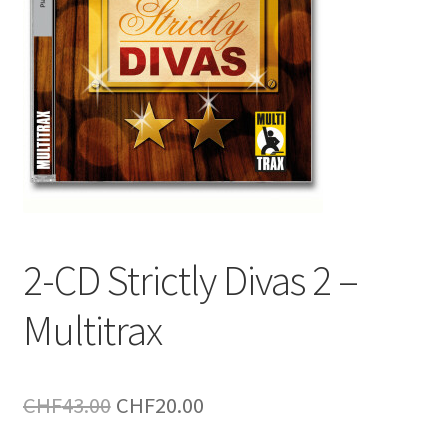
2-CD Strictly Divas 2 –
Multitrax
Le
Le
CHF
43.00
CHF
20.00
prix
prix