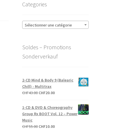
Categories
Sélectionner une catégorie
Soldes – Promotions
Sonderverkauf
2-CD Mind & Body 9 (Balearic
Chill) - Multitrax
Le
Le
CHF
43.00
CHF
20.00
prix
prix
initial
actuel
1-CD & DVD & Choreography
était :
est :
Group Rx BOOT Vol. 12 – Power
CHF43.00.
CHF20.00.
Music
Le
Le
CHF
55.00
CHF
10.00