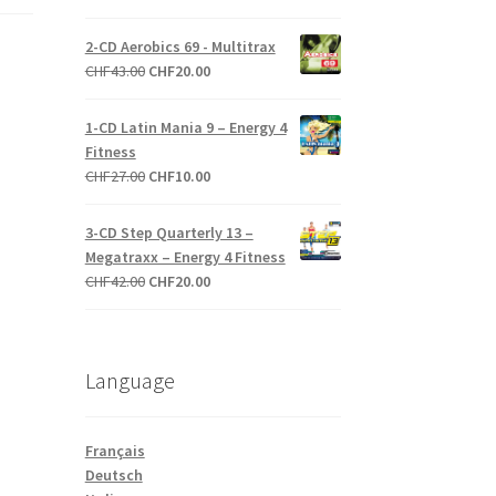
prix
prix
initial
actuel
2-CD Aerobics 69 - Multitrax
était :
est :
Le
Le
CHF
43.00
CHF
20.00
CHF55.00.
CHF10.00.
prix
prix
initial
actuel
1-CD Latin Mania 9 – Energy 4
était :
est :
Fitness
CHF43.00.
CHF20.00.
Le
Le
CHF
27.00
CHF
10.00
prix
prix
initial
actuel
3-CD Step Quarterly 13 –
était :
est :
Megatraxx – Energy 4 Fitness
CHF27.00.
CHF10.00.
Le
Le
CHF
42.00
CHF
20.00
prix
prix
initial
actuel
était :
est :
Language
CHF42.00.
CHF20.00.
Français
Deutsch