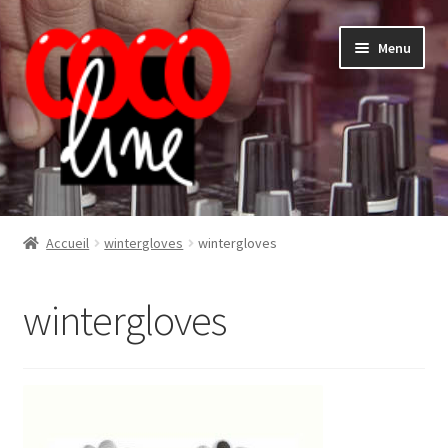
Aller
Aller
Menu
à
au
la
contenu
navigation
Shop
Accueil
wintergloves
wintergloves
wintergloves