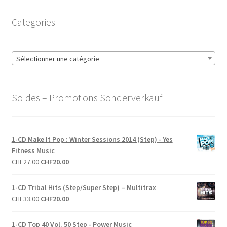
Categories
Sélectionner une catégorie
Soldes – Promotions Sonderverkauf
1-CD Make It Pop : Winter Sessions 2014 (Step) - Yes
Fitness Music
Le
Le
CHF
27.00
CHF
20.00
prix
prix
initial
actuel
1-CD Tribal Hits (Step/Super Step) – Multitrax
était :
est :
Le
Le
CHF
33.00
CHF
20.00
CHF27.00.
CHF20.00.
prix
prix
initial
actuel
1-CD Top 40 Vol. 50 Step - Power Music