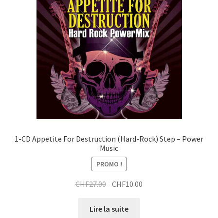
1-CD Appetite For Destruction (Hard-Rock) Step – Power
Music
PROMO !
Le
Le
CHF
27.00
CHF
10.00
prix
prix
initial
actuel
Lire la suite