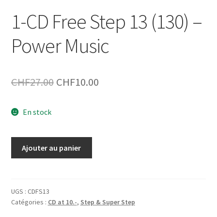
1-CD Free Step 13 (130) –
Power Music
Le
Le
CHF
27.00
CHF
10.00
prix
prix
En stock
initial
actuel
était :
est :
quantité
Ajouter au panier
CHF27.00.
CHF10.00.
de
1-
CD
Free
UGS :
CDFS13
Catégories :
CD at 10.-
,
Step & Super Step
Step
13