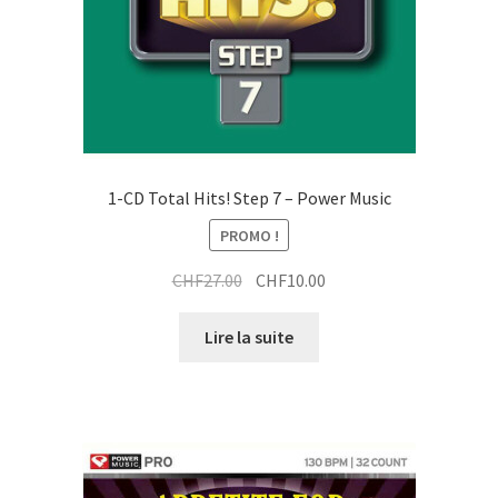
1-CD Total Hits! Step 7 – Power Music
PROMO !
Le
Le
CHF
27.00
CHF
10.00
prix
prix
initial
actuel
Lire la suite
était :
est :
CHF27.00.
CHF10.00.