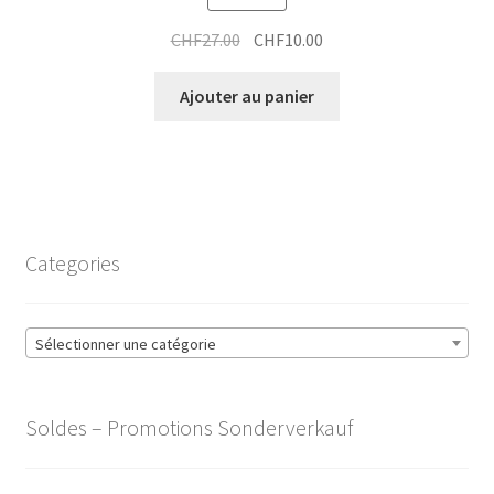
Le
Le
CHF
27.00
CHF
10.00
prix
prix
initial
actuel
Ajouter au panier
était :
est :
CHF27.00.
CHF10.00.
Categories
Sélectionner une catégorie
Soldes – Promotions Sonderverkauf