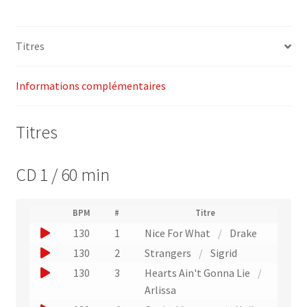
(130)
–
Titres
Power
Music
Informations complémentaires
Titres
CD 1 / 60 min
(
BPM
#
Titre
(
N
J
130
1
Nice For What
/
Drake
L
u
i
o
J
130
2
Strangers
/
Sigrid
m
e
u
é
o
J
130
3
Hearts Ain't Gonna Lie
/
n
r
e
u
v
o
Arlissa
o
r
e
e
u