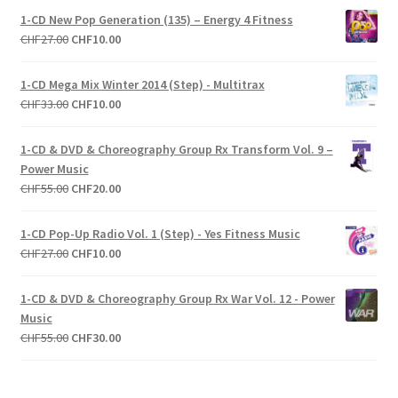
1-CD New Pop Generation (135) – Energy 4 Fitness
Le
Le
CHF
27.00
CHF
10.00
prix
prix
initial
actuel
1-CD Mega Mix Winter 2014 (Step) - Multitrax
était :
est :
Le
Le
CHF
33.00
CHF
10.00
CHF27.00.
CHF10.00.
prix
prix
initial
actuel
1-CD & DVD & Choreography Group Rx Transform Vol. 9 –
était :
est :
Power Music
CHF33.00.
CHF10.00.
Le
Le
CHF
55.00
CHF
20.00
prix
prix
initial
actuel
1-CD Pop-Up Radio Vol. 1 (Step) - Yes Fitness Music
était :
est :
Le
Le
CHF
27.00
CHF
10.00
CHF55.00.
CHF20.00.
prix
prix
initial
actuel
1-CD & DVD & Choreography Group Rx War Vol. 12 - Power
était :
est :
Music
CHF27.00.
CHF10.00.
Le
Le
CHF
55.00
CHF
30.00
prix
prix
initial
actuel
était :
est :