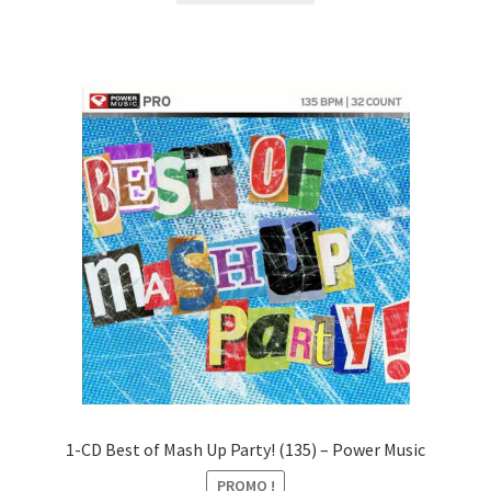
était :
est :
CHF27.00.
CHF10.00.
1-CD Best of Mash Up Party! (135) – Power Music
PROMO !